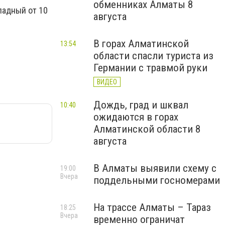
обменниках Алматы 8
падный от 10
августа
В горах Алматинской
13:54
области спасли туриста из
Германии с травмой руки
ВИДЕО
Дождь, град и шквал
10:40
ожидаются в горах
Алматинской области 8
августа
В Алматы выявили схему с
19:00
Вчера
поддельными госномерами
На трассе Алматы – Тараз
18:25
Вчера
временно ограничат