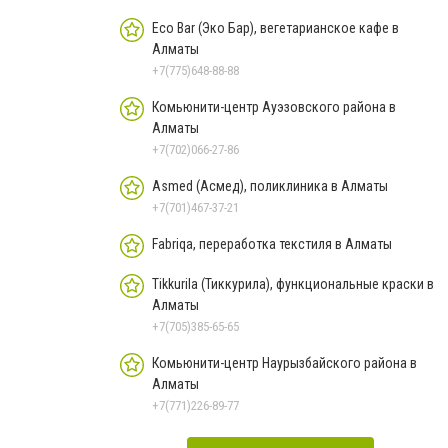
Eco Bar (Эко Бар), вегетарианское кафе в
Алматы
+7(775)648-88-88
Комьюнити-центр Ауэзовского района в
Алматы
+7(702)066-27-86
Asmed (Асмед), поликлиника в Алматы
+7(701)467-37-21
Fabriqa, переработка текстиля в Алматы
Tikkurila (Тиккурила), функциональные краски в
Алматы
+7(705)385-65-65
Комьюнити-центр Наурызбайского района в
Алматы
+7(771)226-89-77