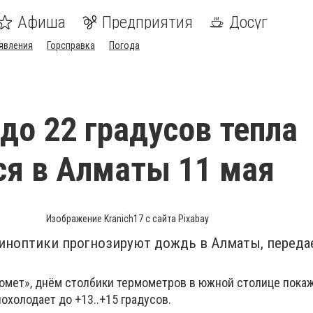
Афиша
Предприятия
Досуг
явления
Горсправка
Погода
до 22 градусов тепла
я в Алматы 11 мая
Изображение Kranich17 с сайта Pixabay
синоптики прогнозируют дождь в Алматы, переда
омет», днём столбики термометров в южной столице покаж
похолодает до +13..+15 градусов.