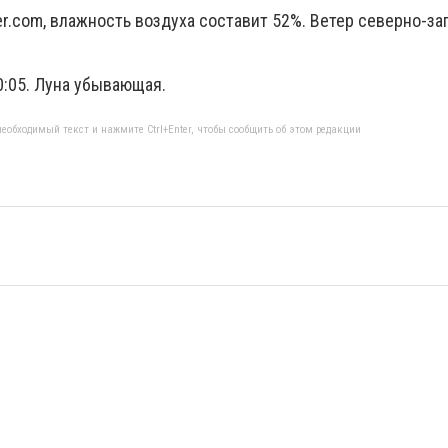
r.com, влажность воздуха составит 52%. Ветер северно-за
20:05. Луна убывающая.
еобходимый текст и нажмите Ctrl+Enter, чтобы сообщить об этом редакции