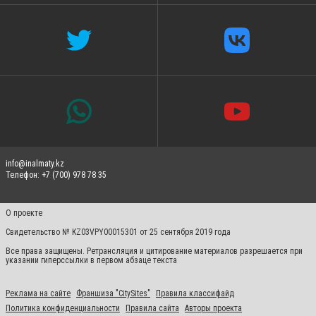
info@inalmaty.kz
Телефон: +7 (700) 978 78 35
О проекте
Свидетельство № KZ03VPY00015301 от 25 сентября 2019 года
Все права защищены. Ретрансляция и цитирование материалов разрешается при
указании гиперссылки в первом абзаце текста
Реклама на сайте
Франшиза "CitySites"
Правила классифайд
Политика конфиденциальности
Правила сайта
Авторы проекта