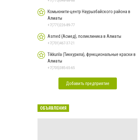
+7(775)648-88-88
Комьюнити-центр Наурызбайского района в
Алматы
+7(771)226-89-77
Asmed (Асмед), поликлиника в Алматы
+7(701)467-37-21
Tikkurila (Тиккурила), функциональные краски в
Алматы
+7(705)385-65-65
Добавить предприятие
ОБЪЯВЛЕНИЯ