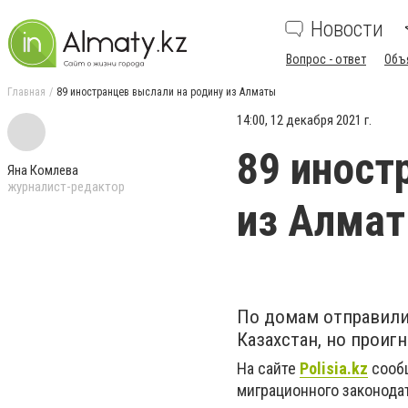
Новости
Вопрос - ответ
Объ
Главная
89 иностранцев выслали на родину из Алматы
14:00, 12 декабря 2021 г.
89 иност
Яна Комлева
журналист-редактор
из Алма
По домам отправили
Казахстан, но проиг
На сайте
Polisia.kz
сообщ
миграционного законода