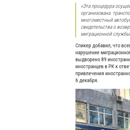
«Эта процедура осущес
организована транспо
многоместный автобус
свидетельства о возвр
миграционной службы 
Спикер добавил, что в
се
нарушение миграционног
выдворено 89 иностранн
иностранцев в РК к отв
привлечения иностранно
6 декабря.