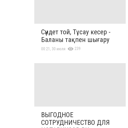
Сүндет той, Тұсау кесер -
Баланы тақпен шығару
239
00:21, 30 июля
ВЫГОДНОЕ
СОТРУДНИЧЕСТВО ДЛЯ