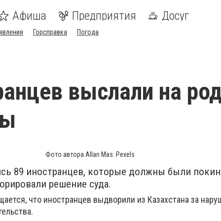
Афиша
Предприятия
Досуг
явления
Горсправка
Погода
ранцев выслали на ро
ты
Фото автора Allan Mas: Pexels
сь 89 иностранцев, которые должны были покин
норировали решение суда.
ается, что иностранцев выдворили из Казахстана за нар
тельства.