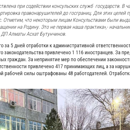
твлена при содействии консульских служб государств. В ча
ртировка правонарушителей до госграниц. Для этих целей 
. Отметим, что некоторым лицам Консульствами были выд
ащении на Родину. Это не первая наша практика»,-
начальни
ДП Алматы Асхат Бутунчинов.
го за 5 дней отработки к административной ответственност
о законодательства привлечено 1 116 иностранцев. За пр
ых граждан. За непринятие мер по обеспечении законнос
етственности привлечено 417 принимающих лиц, а за наруш
й рабочей силы оштрафованы 48 работодателей. Отработк