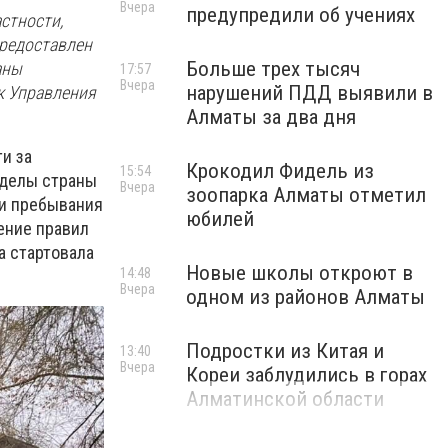
Вчера
предупредили об учениях
стности,
предоставлен
Больше трех тысяч
аны
17:57
Вчера
нарушений ПДД выявили в
к Управления
Алматы за два дня
и за
Крокодил Фидель из
15:54
еделы страны
Вчера
зоопарка Алматы отметил
ти пребывания
юбилей
ение правил
а стартовала
Новые школы откроют в
14:48
Вчера
одном из районов Алматы
Подростки из Китая и
13:40
Вчера
Кореи заблудились в горах
Алматинской области