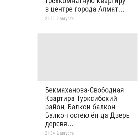
трёхкомнатную квартиру
в центре города Алмат...
21:36, 2 августа
Бекмаханова-Свободная
Квартира Турксибский
район, Балкон балкон
Балкон остеклён да Дверь
деревя...
21:34, 2 августа