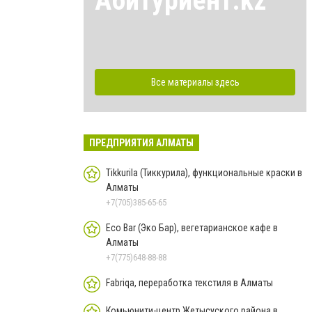
Абитуриент.kz
Все материалы здесь
ПРЕДПРИЯТИЯ АЛМАТЫ
Tikkurila (Тиккурила), функциональные краски в
Алматы
+7(705)385-65-65
Eco Bar (Эко Бар), вегетарианское кафе в
Алматы
+7(775)648-88-88
Fabriqa, переработка текстиля в Алматы
Комьюнити-центр Жетысуского района в