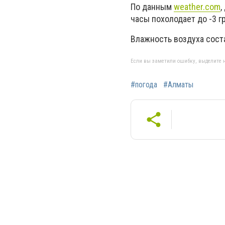
По данным
weather.com
,
часы похолодает до -3 г
Влажность воздуха соста
Если вы заметили ошибку, выделите н
#погода
#Алматы