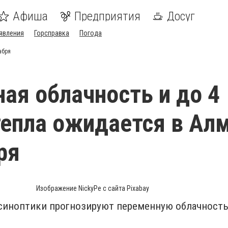
Афиша
Предприятия
Досуг
явления
Горсправка
Погода
абря
ая облачность и до 4
тепла ожидается в Ал
ря
Изображение NickyPe с сайта Pixabay
, синоптики прогнозируют переменную облачност