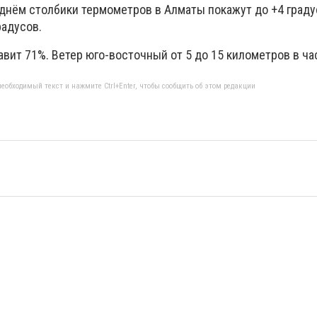
 днём столбики термометров в Алматы покажут до +4 граду
радусов.
вит 71%. Ветер юго-восточный от 5 до 15 километров в ча
еобходимый текст и нажмите Ctrl+Enter, чтобы сообщить об этом редакции