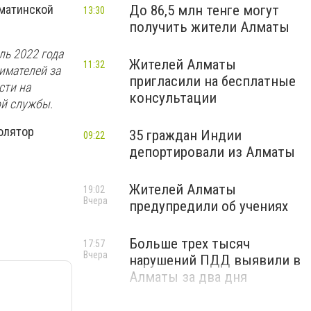
лматинской
До 86,5 млн тенге могут
13:30
получить жители Алматы
ль 2022 года
Жителей Алматы
11:32
имателей за
пригласили на бесплатные
сти на
консультации
ой службы.
олятор
35 граждан Индии
09:22
депортировали из Алматы
Жителей Алматы
19:02
Вчера
предупредили об учениях
Больше трех тысяч
17:57
Вчера
нарушений ПДД выявили в
Алматы за два дня