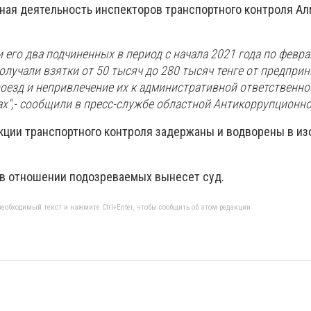
ная деятельность инспекторов транспортного контроля А
 его два подчиненных в период с начала 2021 года по февра
олучали взятки от 50 тысяч до 280 тысяч тенге от предприн
оезд и непривлечение их к административной ответственно
ах
",- сообщили в пресс-службе областной Антикоррупционн
кции транспортного контроля задержаны и водворены в из
.
 в отношении подозреваемых вынесет суд.
еобходимый текст и нажмите Ctrl+Enter, чтобы сообщить об этом редакции