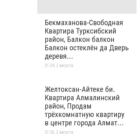
Бекмаханова-Свободная
Квартира Турксибский
район, Балкон балкон
Балкон остеклён да Дверь
деревя...
21:34, 2 августа
Желтоксан-Айтеке би.
Квартира Алмалинский
район, Продам
трёхкомнатную квартиру
в центре города Алмат...
21:36, 2 августа