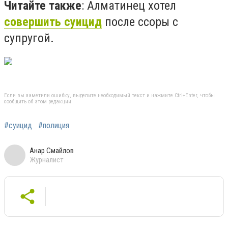
Читайте также
:
Алматинец хотел
совершить суицид
после ссоры с
супругой.
Если вы заметили ошибку, выделите необходимый текст и нажмите Ctrl+Enter, чтобы
сообщить об этом редакции
#суицид
#полиция
Анар Смайлов
Журналист