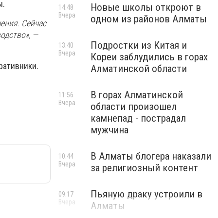
ы.
Новые школы откроют в
14:48
Вчера
одном из районов Алматы
ения. Сейчас
одство», —
Подростки из Китая и
13:40
Вчера
Кореи заблудились в горах
ративники.
Алматинской области
В горах Алматинской
11:56
Вчера
области произошел
камнепад - пострадал
мужчина
В Алматы блогера наказали
10:44
Вчера
за религиозный контент
Пьяную драку устроили в
09:17
Вчера
Алматы