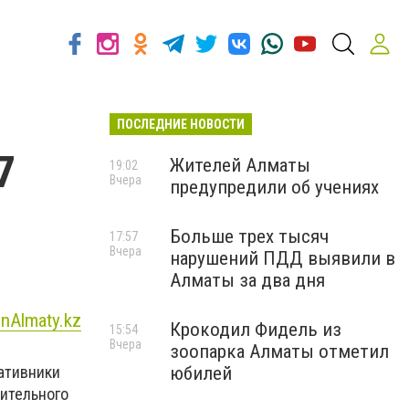
ПОСЛЕДНИЕ НОВОСТИ
7
Жителей Алматы
19:02
Вчера
предупредили об учениях
Больше трех тысяч
17:57
Вчера
нарушений ПДД выявили в
Алматы за два дня
inAlmaty.kz
Крокодил Фидель из
15:54
Вчера
зоопарка Алматы отметил
ативники
юбилей
тительного