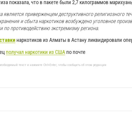
за показала, что в пакете были 2,7 килограммов марихуан
на является приверженцем деструктивного религиозного теч
хранения и сбыта наркотиков возбуждено уголовное произв
и по противодействию экстремизму региона.
ставки
наркотиков из Алматы в Астану ликвидировали опе
нец
получал наркотики из США
по почте
еобходимый текст и нажмите Ctrl+Enter, чтобы сообщить об этом редакции