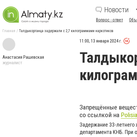
Новости
Вопрос - ответ
Объ
Главная
Талдыкорганца задержали с 2,7 килограммами наркотиков
11:00, 13 января 2024 г.
Талдыкор
Анастасия Рашевская
журналист
килогра
Запрещённые вещест
со ссылкой на
Polisi
Задержание 33-летнего 
департамента КНБ. При о