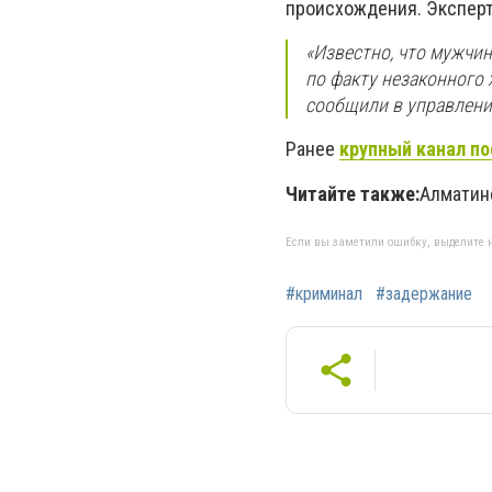
происхождения. Эксперти
«Известно, что мужчи
по факту незаконного 
сообщили в управлени
Ранее
крупный канал по
Читайте также:
Алмати
Если вы заметили ошибку, выделите н
#криминал
#задержание