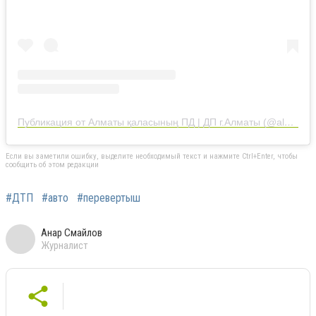
Публикация от Алматы қаласының ПД | ДП г.Алматы (@almaty_police_department)
Если вы заметили ошибку, выделите необходимый текст и нажмите Ctrl+Enter, чтобы
сообщить об этом редакции
#ДТП
#авто
#перевертыш
Анар Смайлов
Журналист