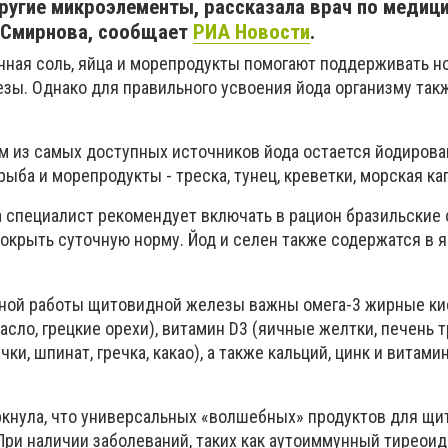
ругие микроэлементы, рассказала врач по медиц
 Смирнова, cообщает
РИА Новости
.
нная соль, яйца и морепродукты помогают поддерживать 
зы. Однако для правильного усвоения йода организму так
им из самых доступных источников йода остается йодирова
ыба и морепродукты - треска, тунец, креветки, морская ка
 специалист рекомендует включать в рацион бразильские о
окрыть суточную норму. Йод и селен также содержатся в я
ьной работы щитовидной железы важны омега-3 жирные к
асло, грецкие орехи), витамин D3 (яичные желтки, печень т
и, шпинат, гречка, какао), а также кальций, цинк и витамин
ркнула, что универсальных «волшебных» продуктов для щ
При наличии заболеваний, таких как аутоиммунный тиреоид