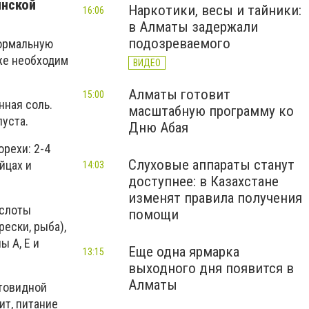
инской
Наркотики, весы и тайники:
16:06
в Алматы задержали
подозреваемого
нормальную
же необходим
ВИДЕО
Алматы готовит
15:00
нная соль.
масштабную программу ко
пуста.
Дню Абая
рехи: 2-4
Слуховые аппараты станут
йцах и
14:03
доступнее: в Казахстане
изменят правила получения
ислоты
помощи
рески, рыба),
ы A, E и
Еще одна ярмарка
13:15
выходного дня появится в
Алматы
итовидной
ит, питание