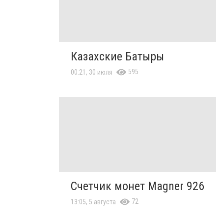
Казахские Батыры
595
00:21, 30 июля
Счетчик монет Magner 926
72
13:05, 5 августа