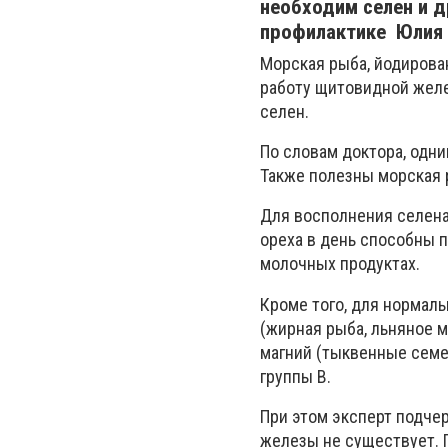
необходим селен и д
профилактике Юлия
Морская рыба, йодирова
работу щитовидной желе
селен.
По cловам доктора, одн
Также полезны морская р
Для восполнения селена
ореха в день способны п
молочных продуктах.
Кроме того, для нормал
(жирная рыба, льняное м
магний (тыквенные семечк
группы B.
При этом эксперт подче
железы не существует. 