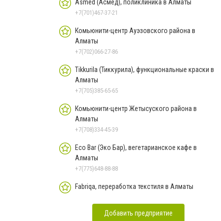
Asmed (Асмед), поликлиника в Алматы
+7(701)467-37-21
Комьюнити-центр Ауэзовского района в
Алматы
+7(702)066-27-86
Tikkurila (Тиккурила), функциональные краски в
Алматы
+7(705)385-65-65
Комьюнити-центр Жетысуского района в
Алматы
+7(708)334-45-39
Eco Bar (Эко Бар), вегетарианское кафе в
Алматы
+7(775)648-88-88
Fabriqa, переработка текстиля в Алматы
Добавить предприятие