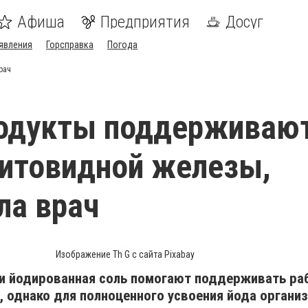
Афиша
Предприятия
Досуг
явления
Горсправка
Погода
рач
родукты поддерживаю
итовидной железы,
ла врач
Изображение Th G с сайта Pixabay
 и йодированная соль помогают поддерживать ра
 однако для полноценного усвоения йода органи