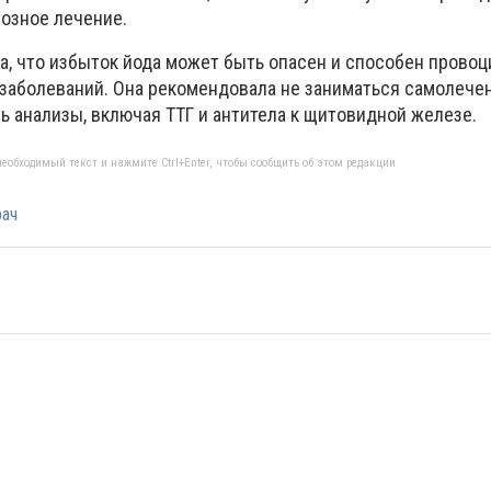
озное лечение.
а, что избыток йода может быть опасен и способен провоц
заболеваний. Она рекомендовала не заниматься самолече
ь анализы, включая ТТГ и антитела к щитовидной железе.
еобходимый текст и нажмите Ctrl+Enter, чтобы сообщить об этом редакции
рач