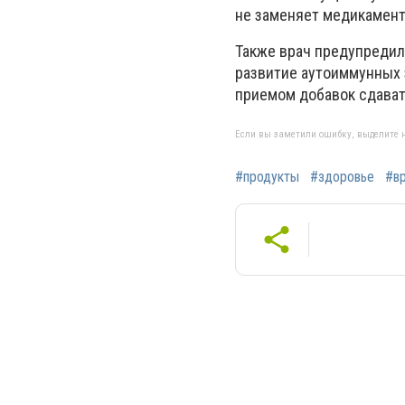
не заменяет медикамент
Также врач предупредил
развитие аутоиммунных 
приемом добавок сдават
Если вы заметили ошибку, выделите н
#продукты
#здоровье
#в