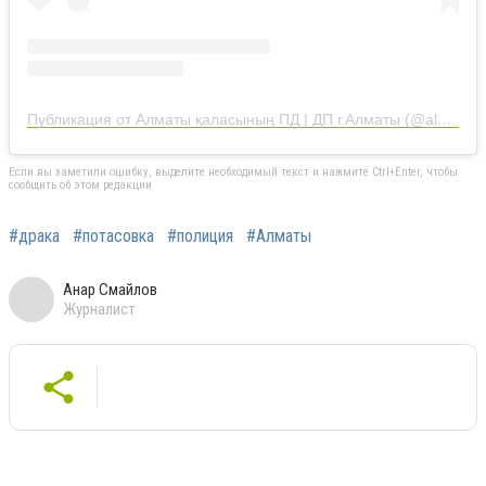
Публикация от Алматы қаласының ПД | ДП г.Алматы (@almaty.police)
Если вы заметили ошибку, выделите необходимый текст и нажмите Ctrl+Enter, чтобы
сообщить об этом редакции
#драка
#потасовка
#полиция
#Алматы
Анар Смайлов
Журналист