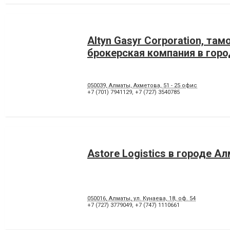
Altyn Gasyr Corporation, та
брокерская компания в гор
050039, Алматы, Ахметова, 51 - 25 офис
+7 (701) 7941129
,
+7 (727) 3540785
Astore Logistics в городе А
050016, Алматы, ул. Кунаева, 18, оф. 54
+7 (727) 3779049
,
+7 (747) 1110661