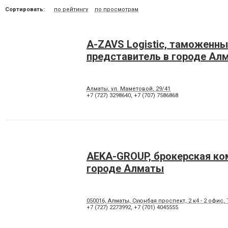
Сортировать:
по рейтингу
по просмотрам
A-ZAVS Logistic, таможенн
представитель в городе Ал
Алматы, ул. Маметовой, 29/41
+7 (727) 3298640
,
+7 (707) 7586868
AEKA-GROUP, брокерская ко
городе Алматы
050016, Алматы, Суюнбая проспект, 2 к4 - 2 офис,
+7 (727) 2273992
,
+7 (701) 4045555