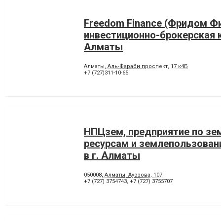
Freedom Finance (Фридом Фи
инвестиционно-брокерская 
Алматы
Алматы, Аль-Фараби проспект, 17 к4Б
+7 (727)311-10-65
НПЦзем, предприятие по з
ресурсам и землепользован
в г. Алматы
050008, Алматы, Ауэзова, 107
+7 (727) 3754743
,
+7 (727) 3755707