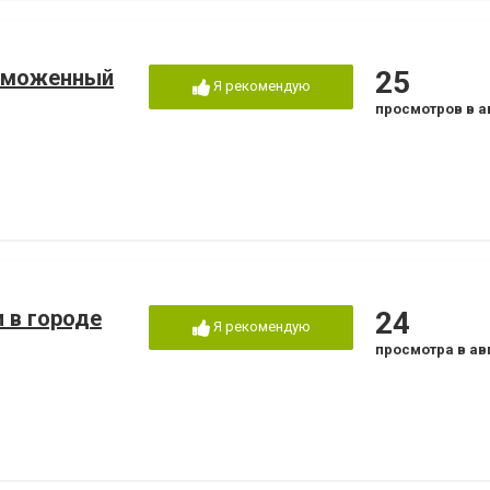
таможенный
25
Я рекомендую
просмотров в а
 в городе
24
Я рекомендую
просмотра в ав