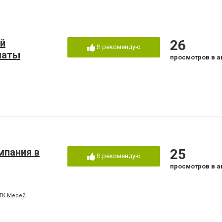
ый
26
Я рекомендую
маты
просмотров в а
мпания в
25
Я рекомендую
просмотров в а
 ТК Мерей