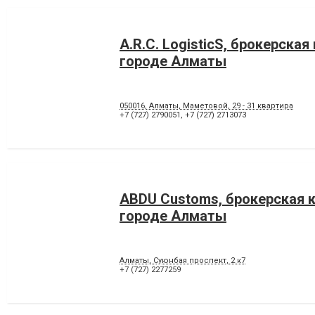
A.R.C. LogisticS, брокерская
городе Алматы
050016, Алматы, Маметовой, 29 - 31 квартира
+7 (727) 2790051
,
+7 (727) 2713073
ABDU Customs, брокерская 
городе Алматы
Алматы, Суюнбая проспект, 2 к7
+7 (727) 2277259