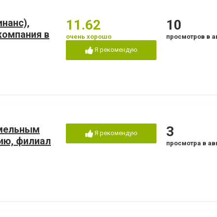
нанс),
11.62
10
компания в
очень хорошо
просмотров в а
Я рекомендую
емельным
3
Я рекомендую
ию, филиал
просмотра в ав