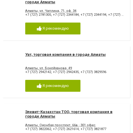
городе Алматы
Алматы, ул. Чаплина, 71, оф. 34
+7 (727) 2781305
,
+7 (727) 2344184
,
+7 (727) 2344194
,
+7 (727) 2344181
Я рекомендую
Уат, торговая компания в городе Алматы
Алматы, ул. Бокейханова, 49
+7 (727) 2942142
,
+7 (727) 2942435
,
+7 (727) 3829596
Я рекомендую
Элевит-Казахстан ТОО, торговая компания в
городе Алматы
Алматы, Суюнбая проспект, 66в - 301 офис
+7 (727) 3822062
,
+7 (727) 2621614
,
+7 (727) 3821877