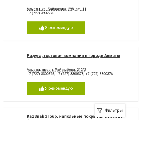
Алматы, ул. Байзакова, 298, оф. 11
+7 (727) 3902270
Я рекомендую
Радуга, торговая компания в городе Алматы
Алматы, просп. Райымбека, 212/2
+7 (727) 3300375
,
+7 (727) 3300378
,
+7 (727) 3300376
Я рекомендую
Фильтры
KazSnabGroup, напольные покрытия в городе
Алматы
050030, Алматы, Илийский тракт, 7 - 7 офис
+7 (707) 2000575
,
+7 (727) 3383202
,
+7 (727) 2328552