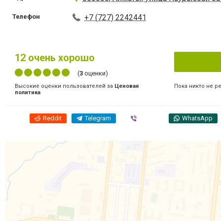
Телефон
+7 (727) 2242441
12
очень хорошо
(
3
оценки)
Пока никто не р
Высокие оценки пользователей за
Ценовая
политика
Reddit
Telegram
Viber
WhatsApp