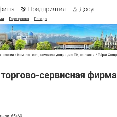
фиша
Предприятия
Досуг
ия
Горсправка
Погода
хнологии
Компьютеры, комплектующие для ПК, запчасти
Tulpar Com
, торгово-сервисная фирм
тыра, 65/69