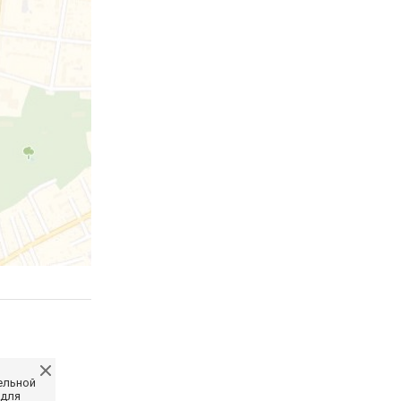
ельной
 для