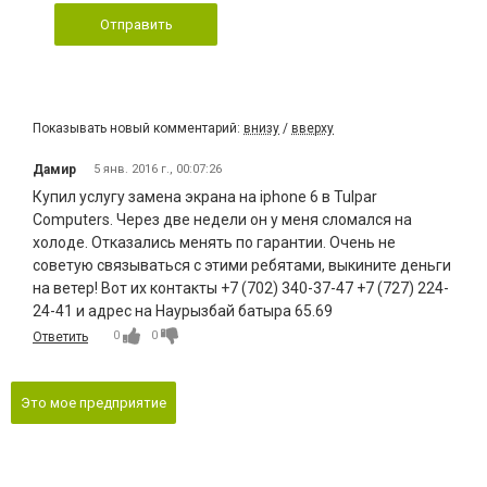
Отправить
Показывать новый комментарий:
внизу
/
вверху
Дамир
5 янв. 2016 г., 00:07:26
Купил услугу замена экрана на iphone 6 в Tulpar
Computers. Через две недели он у меня сломался на
холоде. Отказались менять по гарантии. Очень не
советую связываться с этими ребятами, выкините деньги
на ветер! Вот их контакты +7 (702) 340-37-47 +7 (727) 224-
24-41 и адрес на Наурызбай батыра 65.69
0
0
Ответить
Это мое предприятие