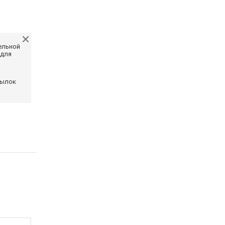
ельной
 для
сылок