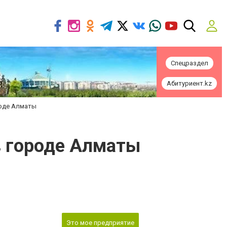
Спецраздел
Абитуриент.kz
ороде Алматы
 в городе Алматы
Это мое предприятие