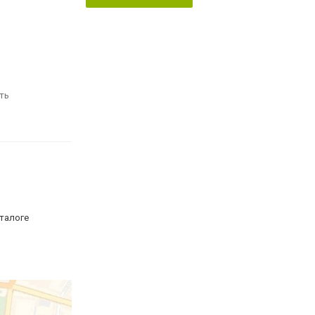
ть
аталоге