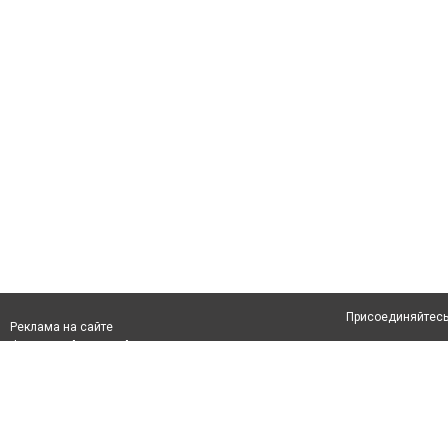
Присоединяйтесь 
Реклама на сайте
Франшиза "CitySites"
Авторы проекта
info@inalmaty.kz
О проекте
Телефон: +7 (700) 978 78 35