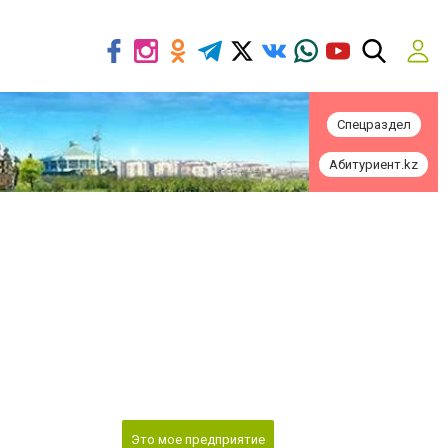
Спецраздел
Абитуриент.kz
Это мое предприятие