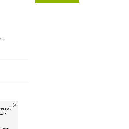
ть
ельной
 для