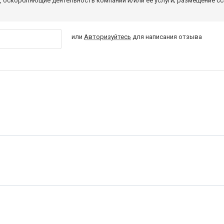
 оскорбляющие деятельность компании и/или ее услуги; размещение с
или
Авторизуйтесь
для написания отзыва