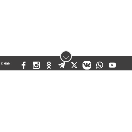
к нам :
 KZ03VPY00015301 от 25 сентября 2019 года
ены. Ретрансляция и цитирование материалов разрешается при указании ги
кста
енциальности
Правила сайта
Правила классифайд