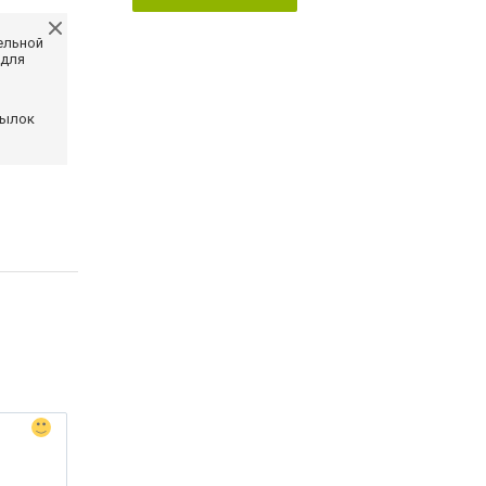
ельной
 для
сылок