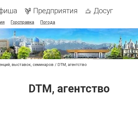
фиша
Предприятия
Досуг
ия
Горсправка
Погода
нций, выставок, семинаров
DTM, агентство
DTM, агентство