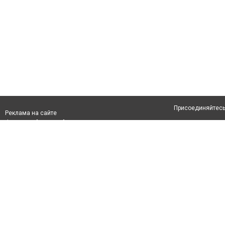
Присоединяйтесь 
Реклама на сайте
Франшиза "CitySites"
Авторы проекта
info@inalmaty.kz
О проекте
Телефон: +7 (700) 978 78 35
Свидетельство №
Все права защищ
первом абзаце те
Политика конфид