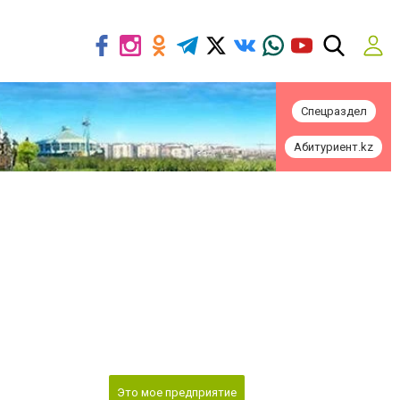
Спецраздел
Абитуриент.kz
Это мое предприятие