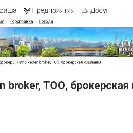
фиша
Предприятия
Досуг
ия
Горсправка
Погода
 брокеры
Inno keden broker, ТОО, брокерская компания
en broker, ТОО, брокерская