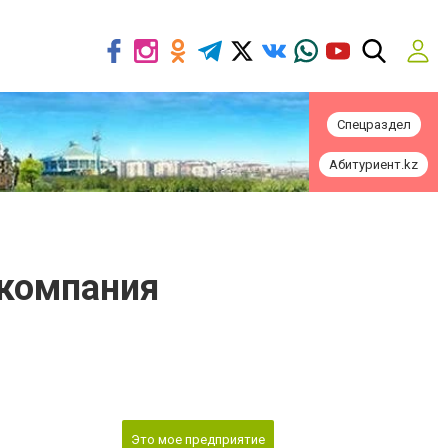
Спецраздел
Абитуриент.kz
 компания
Это мое предприятие