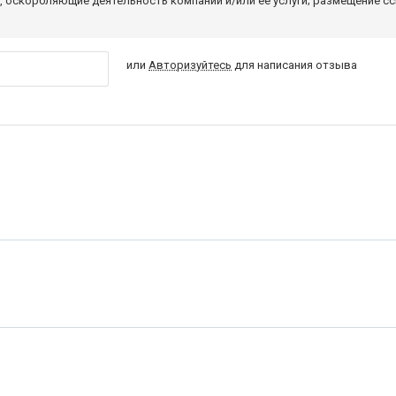
 оскорбляющие деятельность компании и/или ее услуги; размещение с
или
Авторизуйтесь
для написания отзыва