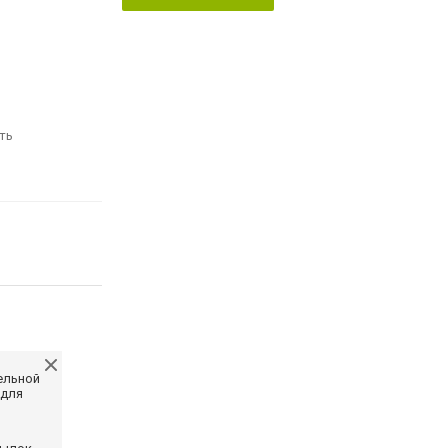
ть
ельной
 для