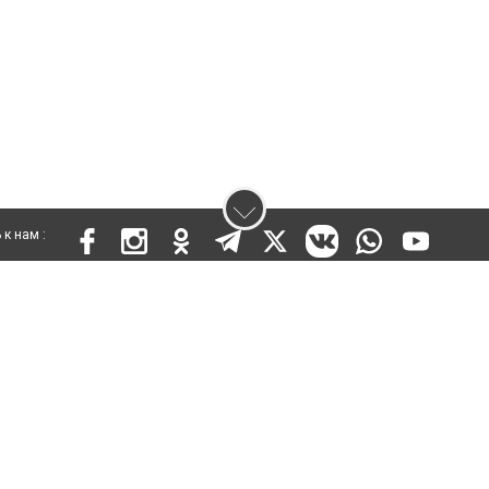
к нам :
 KZ03VPY00015301 от 25 сентября 2019 года
ены. Ретрансляция и цитирование материалов разрешается при указании ги
кста
енциальности
Правила сайта
Правила классифайд