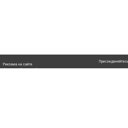
Присоединяйтесь 
Реклама на сайте
Франшиза "CitySites"
Авторы проекта
info@inalmaty.kz
О проекте
Телефон: +7 (700) 978 78 35
Свидетельство №
Все права защищ
первом абзаце те
Политика конфид