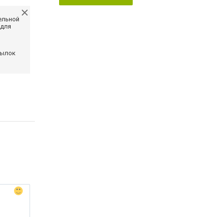
ельной
 для
сылок