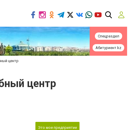
Спецраздел
Абитуриент.kz
бный центр
бный центр
Это мое предприятие