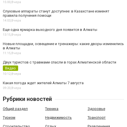
15:00,
Вчера
Слуховые аппараты станут доступнее: в Казахстане изменят
правила получения помощи
14:03,
Вчера
Еще одна ярмарка выходного дня появится в Алматы
13:15,
Вчера
Новые площадки, освещение и тренажеры: какие дворы изменились
в Алматы
11:15,
Вчера
Двух туристов с травмами спасли в горах Алматинской области
Видео
10:12,
Вчера
Какая погода ждет жителей Алматы 7 августа
09:20,
Вчера
Рубрики новостей
Общий раздел
Техника
Здоровье
Туризм
Недвижимость
Транспорт
Строительство
Отдых
Развлечения