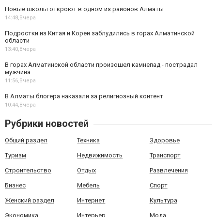
Новые школы откроют в одном из районов Алматы
14:48,
Вчера
Подростки из Китая и Кореи заблудились в горах Алматинской
области
13:40,
Вчера
В горах Алматинской области произошел камнепад - пострадал
мужчина
11:56,
Вчера
В Алматы блогера наказали за религиозный контент
10:44,
Вчера
Рубрики новостей
Общий раздел
Техника
Здоровье
Туризм
Недвижимость
Транспорт
Строительство
Отдых
Развлечения
Бизнес
Мебель
Спорт
Женский раздел
Интернет
Культура
Экономика
Интерьер
Мода