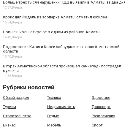
Больше трех тысяч нарушений ПДД выявили в Алматы за два дня
17:57,
Вчера
Крокодил Фидель из зоопарка Алматы отметил юбилей
15:54,
Вчера
Новые школы откроют в одном из районов Алматы
14:48,
Вчера
Подростки из Китая и Кореи заблудились в горах Алматинской
области
13:40,
Вчера
В горах Алматинской области произошел камнепад - пострадал
мужчина
11:56,
Вчера
Рубрики новостей
Общий раздел
Техника
Здоровье
Туризм
Недвижимость
Транспорт
Строительство
Отдых
Развлечения
Бизнес
Мебель
Спорт