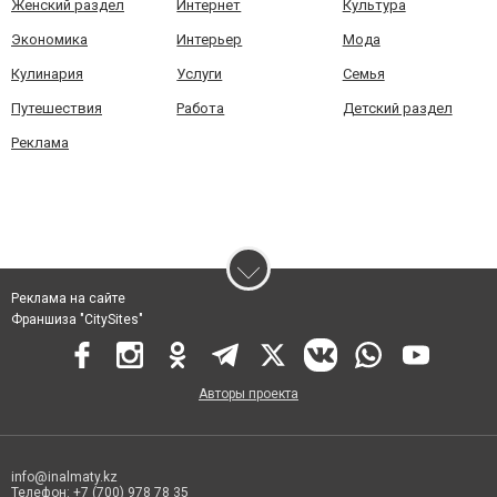
Женский раздел
Интернет
Культура
Экономика
Интерьер
Мода
Кулинария
Услуги
Семья
Путешествия
Работа
Детский раздел
Реклама
Реклама на сайте
Франшиза "CitySites"
Авторы проекта
info@inalmaty.kz
Телефон: +7 (700) 978 78 35