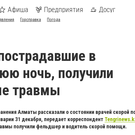
Афиша
Предприятия
Досуг
явления
Горсправка
Погода
пострадавшие в
юю ночь, получили
ые травмы
ранения Алматы рассказали о состоянии врачей скорой 
аварии 31 декабря, передает корреспондент
Tengrinews.k
равмы получили фельдшер и водитель скорой помощи.