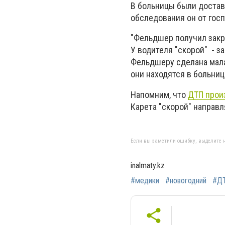
В больницы были доставл
обследования он от госп
"Фельдшер получил закр
У водителя "скорой" - з
Фельдшеру сделана мала
они находятся в больниц
Напомним, что
ДТП прои
Карета "скорой" направл
Если вы заметили ошибку, выделите н
inalmaty.kz
#медики
#новогодний
#Д