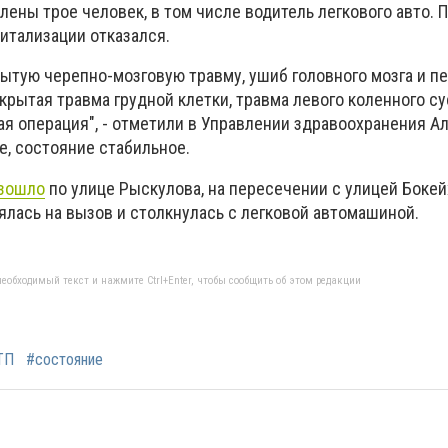
ены трое человек, в том числе водитель легкового авто. 
итализации отказался.
ытую черепно-мозговую травму, ушиб головного мозга и п
акрытая травма грудной клетки, травма левого коленного су
я операция", - отметили в Управлении здравоохранения А
е, состояние стабильное.
зошло
по улице Рыскулова, на пересечении с улицей Бокей
ялась на вызов и столкнулась с легковой автомашиной.
еобходимый текст и нажмите Ctrl+Enter, чтобы сообщить об этом редакции
ТП
#состояние