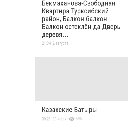
Бекмаханова-Свободная
Квартира Турксибский
район, Балкон балкон
Балкон остеклён да Дверь
деревя...
21:34, 2 августа
Казахские Батыры
595
00:21, 30 июля