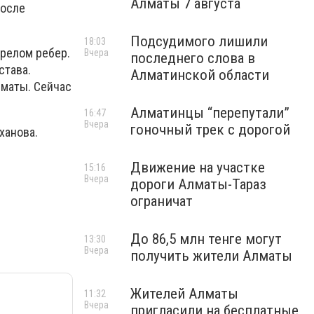
Алматы 7 августа
После
Подсудимого лишили
18:03
ерелом ребер.
Вчера
последнего слова в
става.
Алматинской области
лматы. Сейчас
Алматинцы “перепутали”
16:47
Вчера
гоночный трек с дорогой
ханова.
Движение на участке
15:16
Вчера
дороги Алматы-Тараз
ограничат
До 86,5 млн тенге могут
13:30
Вчера
получить жители Алматы
Жителей Алматы
11:32
Вчера
пригласили на бесплатные