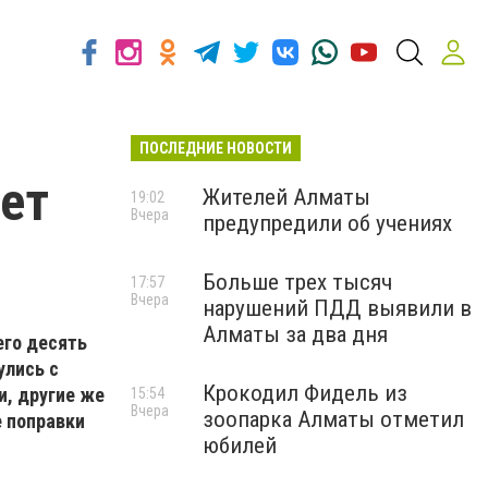
ПОСЛЕДНИЕ НОВОСТИ
дет
Жителей Алматы
19:02
Вчера
предупредили об учениях
Больше трех тысяч
17:57
Вчера
нарушений ПДД выявили в
Алматы за два дня
его десять
улись с
Крокодил Фидель из
, другие же
15:54
Вчера
зоопарка Алматы отметил
е поправки
юбилей