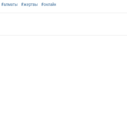
#алматы
#жертвы
#онлайн