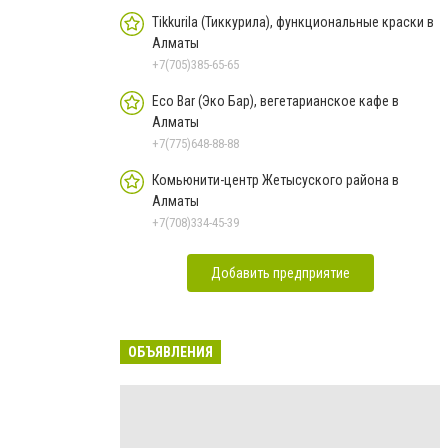
Tikkurila (Тиккурила), функциональные краски в
Алматы
+7(705)385-65-65
Eco Bar (Эко Бар), вегетарианское кафе в
Алматы
+7(775)648-88-88
Комьюнити-центр Жетысуского района в
Алматы
+7(708)334-45-39
Добавить предприятие
ОБЪЯВЛЕНИЯ