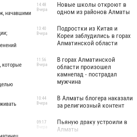
Новые школы откроют в
14:48
Вчера
одном из районов Алматы
ок, начавшими
Подростки из Китая и
13:40
ации;
Вчера
Кореи заблудились в горах
Алматинской области
менений
В горах Алматинской
11:56
, которые
Вчера
области произошел
камнепад - пострадал
мужчина
целью
В Алматы блогера наказали
10:44
Вчера
иживать
за религиозный контент
Пьяную драку устроили в
09:17
Вчера
Алматы
матинец,