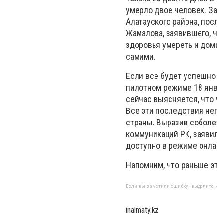
умерло двое человек. З
Алатауского района, по
Жамалова, заявившего, ч
здоровья умереть и дома
самими.
Если все будет успешно
пилотном режиме 18 янва
сейчас выясняется, что
Все эти последствия не
страны. Выразив соболе
коммуникаций РК, заяви
доступно в режиме онлай
Напомним, что раньше эт
Если вы заметили ошибку, выделите н
inalmaty.kz