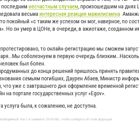
а последним
несчастным случаем
, произошедшим на днях
следовала весьма
интересная реакция мажилисмена
Аманж
то покойный «с таким же успехом он мог, наверное, по со
». Но он умер в ЦОНе, в очереди, в ажиотаже, созданном и
 протестировано, то онлайн-регистрацию мы сможем запус
ря...Мы соболезнуем в первую очередь близким...Насколь
 человек был болен.
продуманных до конца решений пришлось принять правите
знования семьям погибших, Даурен Абаев, Министр инфор
л, что уже с завтрашнего дня оформление временной регис
н на портале государственных услуг «Egov».
а услуга была, к сожалению, не доступна.
еобходимый текст и нажмите Ctrl+Enter, чтобы сообщить об этом редакции