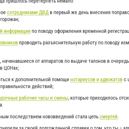
ода пришлось перетерпеть немало:
ное
сотрудниками ДВД
в первый же день внесения поправ
 горожан;
й информации
по поводу оформления временной регистр
новников
проводить разъяснительную работу по поводу из
и
, начинавшиеся от аппаратов по выдаче талонов в очередь
 в ЦОНах;
аться к дополнительной помощи
нотариусов и адвокатов
с 
 правильности действий;
урочные рабочие часы и смены
, которые приходилось отс
а.
сным последствием нововведений стала цепь
смертей
.
 очереди за своей долгожданной справки о том, что ты – ал