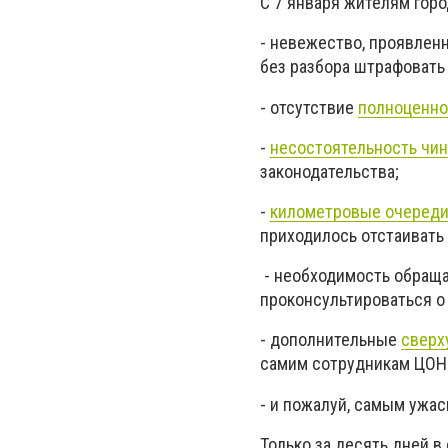
С 7 января жителям гор
- невежество, проявлен
без разбора штрафовать
- отсутствие
полноценно
-
несостоятельность чи
законодательства;
-
километровые очеред
приходилось отстаивать
- необходимость обращ
проконсультироваться о
- дополнительные
сверх
самим сотрудникам ЦОН
- и пожалуй, самым ужа
Только за десять дней в