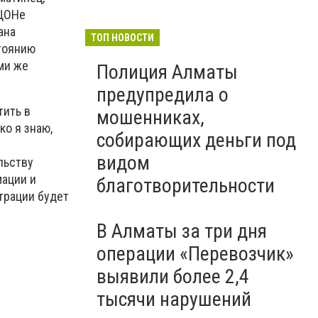
 ЦОНе
ана
ТОП НОВОСТИ
стоянию
ми же
Полиция Алматы
предупредила о
тить в
мошенниках,
ко я знаю,
собирающих деньги под
видом
льству
мации и
благотворительности
трации будет
В Алматы за три дня
операции «Перевозчик»
выявили более 2,4
тысячи нарушений