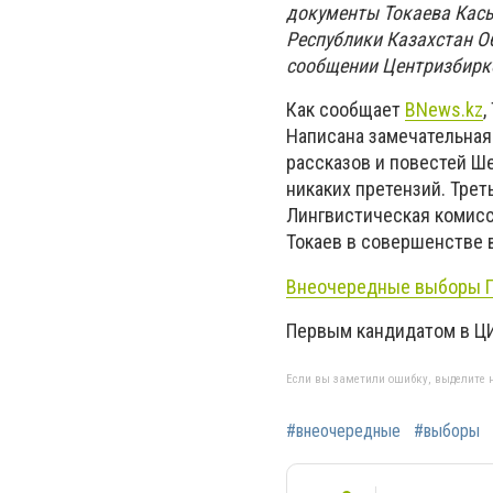
документы Токаева Кас
Республики Казахстан О
сообщении Центризбирк
Как сообщает
BNews.kz
,
Написана замечательная 
рассказов и повестей Ш
никаких претензий. Трет
Лингвистическая комисс
Токаев в совершенстве 
Внеочередные выборы П
Первым кандидатом в Ц
Если вы заметили ошибку, выделите н
#внеочередные
#выборы