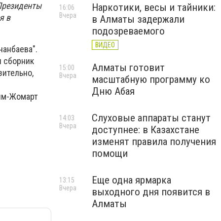
Президенты
Наркотики, весы и тайники:
16:06
Вчера
я в
в Алматы задержали
подозреваемого
ВИДЕО
нанбаева".
л сборник
Алматы готовит
15:00
зительно,
Вчера
масштабную программу ко
Дню Абая
сым-Жомарт
Слуховые аппараты станут
14:03
Вчера
доступнее: в Казахстане
изменят правила получения
помощи
Еще одна ярмарка
13:15
Вчера
выходного дня появится в
Алматы