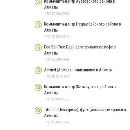
Комьюнити-центр Ауэзовского района в
Алматы
+7(702)066-27-86
Комьюнити-центр Наурызбайского района в
Алматы
+7(771)226-89-77
Eco Bar (Эко Бар), вегетарианское кафе в
Алматы
+7(775)648-88-88
Asmed (Асмед), поликлиника в Алматы
+7(701)467-37-21
Комьюнити-центр Жетысуского района в
Алматы
+7(708)334-45-39
Tikkurila (Тиккурила), функциональные краски в
Алматы
+7(705)385-65-65