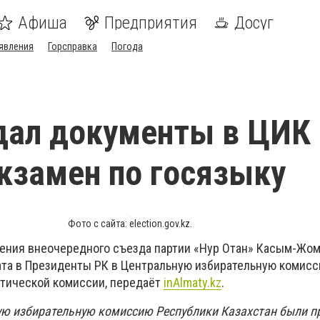
Афиша
Предприятия
Досуг
явления
Горсправка
Погода
дал документы в ЦИК 
кзамен по госязыку
Фото с сайта: election.gov.kz.
шения внеочередного съезда партии «Нур Отан» Касым-Жом
та в Президенты РК в Центральную избирательную комисс
тической комиссии, передаёт
inAlmaty.kz
.
ую избирательную комиссию Республики Казахстан были 