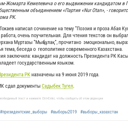
ым-Жомарта Кемелевича о его выдвижении кандидатом в 
бщественным объединением «Партия «Nur Otan», - говоритс
ома РК.
 Токаев написал сочинение на тему "Поэзия и проза Абая Ку
работа, очень поучительная. Для чтения текстов он выбра
ерхана Мұртазы "Мыңбұлақ", прочитано эмоционально, выра
ья тема, беседа о геополитике современного Казахстана.
ия заключила: кандидат на должность Президента РК Ка
владеет государственным языком.
резидента РК
назначены на 9 июня 2019 года.
ИК сдал документы
Садыбек Тугел
.
еобходимый текст и нажмите Ctrl+Enter, чтобы сообщить об этом редакции
#президентские_выборы
#выборы2019
#выборы_казахстан