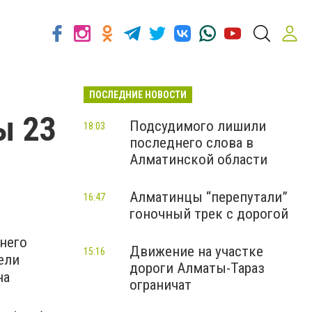
ПОСЛЕДНИЕ НОВОСТИ
ы 23
Подсудимого лишили
18:03
последнего слова в
Алматинской области
Алматинцы “перепутали”
16:47
гоночный трек с дорогой
него
Движение на участке
15:16
ели
дороги Алматы-Тараз
на
ограничат