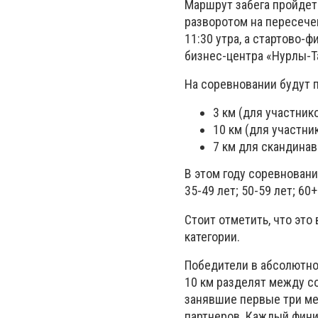
Маршрут забега пройдет
разворотом на пересечен
11:30 утра, а стартово
бизнес-центра «Нурлы-Т
На соревновании будут 
3 км (для участнико
10 км (для участни
7 км для скандинав
В этом году соревновани
35-49 лет; 50-59 лет; 60+
Стоит отметить, что это
категории.
Победители в абсолютно
10 км разделят между со
занявшие первые три мес
партнеров. Каждый фини