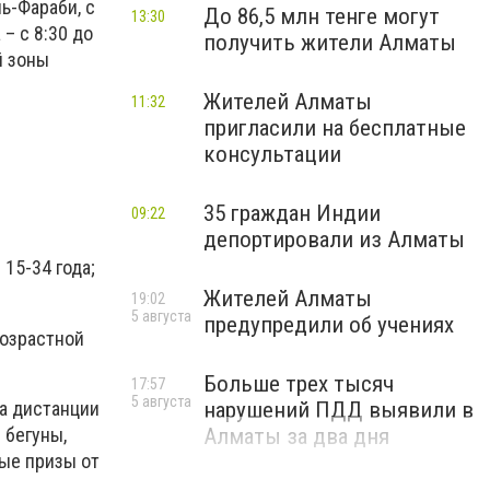
ь-Фараби, с
До 86,5 млн тенге могут
13:30
– с 8:30 до
получить жители Алматы
й зоны
Жителей Алматы
11:32
пригласили на бесплатные
консультации
35 граждан Индии
09:22
депортировали из Алматы
15-34 года;
Жителей Алматы
19:02
5 августа
предупредили об учениях
возрастной
Больше трех тысяч
17:57
5 августа
на дистанции
нарушений ПДД выявили в
 бегуны,
Алматы за два дня
ные призы от