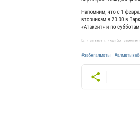
Напомним, что с 1 февр
вторникам в 20.00 в Пар
«Атакент» и по субботам
Если вы заметили ошибку, выделите н
#забегалматы
#алматызаб