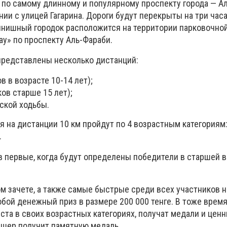
 по самому длинному и популярному проспекту города — Ал
ии с улицей Гагарина. Дороги будут перекрыты на три часа 
-финишный городок расположится на территории парковочно
ау» по проспекту Аль-Фараби.
представлены несколько дистанций:
в в возрасте 10-14 лет);
ков старше 15 лет);
ской ходьбы.
я на дистанции 10 км пройдут по 4 возрастным категориям: 
.
 в первые, когда будут определены победители в старшей 
м зачете, а также самые быстрые среди всех участников 
бой денежный приз в размере 200 000 тенге. В тоже время
та в своих возрастных категориях, получат медали и цен
шер получит памятную медаль.