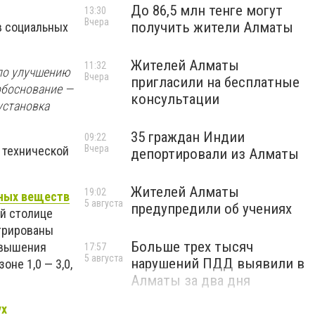
До 86,5 млн тенге могут
13:30
Вчера
получить жители Алматы
в социальных
Жителей Алматы
11:32
 по улучшению
Вчера
пригласили на бесплатные
обоснование —
консультации
 установка
35 граждан Индии
09:22
Вчера
, технической
депортировали из Алматы
Жителей Алматы
19:02
дных веществ
5 августа
предупредили об учениях
й столице
стрированы
Больше трех тысяч
евышения
17:57
5 августа
нарушений ПДД выявили в
оне 1,0 — 3,0,
Алматы за два дня
ух