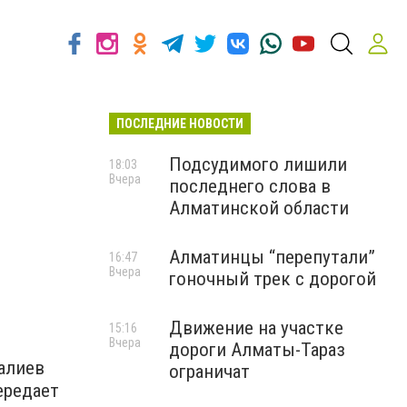
ПОСЛЕДНИЕ НОВОСТИ
Подсудимого лишили
18:03
Вчера
последнего слова в
Алматинской области
Алматинцы “перепутали”
16:47
Вчера
гоночный трек с дорогой
Движение на участке
15:16
Вчера
дороги Алматы-Тараз
алиев
ограничат
ередает