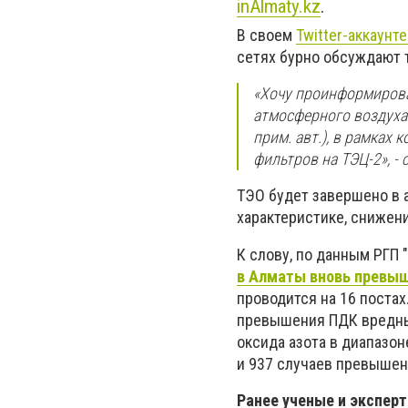
inAlmaty.kz
.
В своем
Twitter-аккаунт
сетях бурно обсуждают т
«Хочу проинформироват
атмосферного воздуха
прим. авт.), в рамках
фильтров на ТЭЦ-2», -
ТЭО будет завершено в а
характеристике, снижени
К слову, по данным РГП
в Алматы вновь превы
проводится на 16 постах
превышения ПДК вредны
оксида азота в диапазоне
и 937 случаев превышени
Ранее ученые и экспер