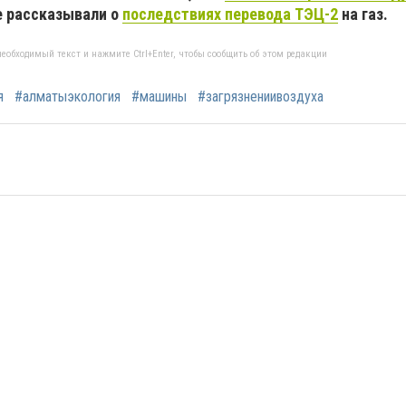
е рассказывали о
последствиях перевода ТЭЦ-2
на газ.
еобходимый текст и нажмите Ctrl+Enter, чтобы сообщить об этом редакции
я
#алматыэкология
#машины
#загрязнениивоздуха