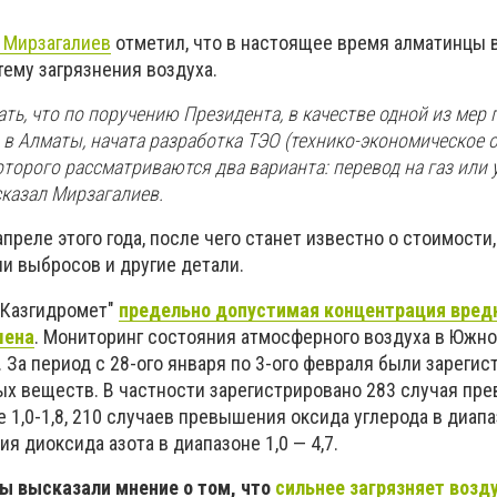
е Мирзагалиев
отметил, что в настоящее время алматинцы 
ему загрязнения воздуха.
ь, что по поручению Президента, в качестве одной из мер
 в Алматы, начата разработка ТЭО (технико-экономическое 
 которого рассматриваются два варианта: перевод на газ или
 сказал Мирзагалиев.
преле этого года, после чего станет известно о стоимости
и выбросов и другие детали.
 "Казгидромет"
предельно допустимая концентрация вре
шена
. Мониторинг состояния атмосферного воздуха в Южно
. За период с 28-ого января по 3-ого февраля были зареги
х веществ. В частности зарегистрировано 283 случая пр
 1,0-1,8, 210 случаев превышения оксида углерода в диапаз
я диоксида азота в диапазоне 1,0 — 4,7.
ты высказали мнение о том, что
сильнее загрязняет возд