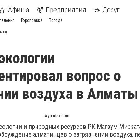
Афиша
Предприятия
Досуг
явления
Горсправка
Погода
маты
экологии
нтировал вопрос о
нии воздуха в Алматы
@yandex.com
геологии и природных ресурсов РК Магзум Мирзаг
бсуждение алматинцев о загрязнении воздуха, п