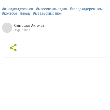
#высадкадеревьев
#массоваявысадка
#посадкадеревьяем
#коктобе
#воад
#медеускийрайон
Святослав Антонов
журналист