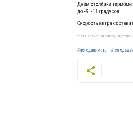
Днём столбики термометр
до -9..-11 градусов.
Скорость ветра составит
Если вы заметили ошибку, выделите н
#погодаалматы
#погодаде