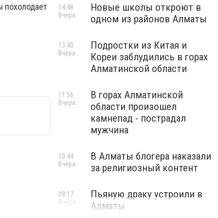
ы похолодает
Новые школы откроют в
14:48
Вчера
одном из районов Алматы
Подростки из Китая и
13:40
Вчера
Кореи заблудились в горах
Алматинской области
В горах Алматинской
11:56
Вчера
области произошел
камнепад - пострадал
мужчина
В Алматы блогера наказали
10:44
Вчера
за религиозный контент
Пьяную драку устроили в
09:17
Вчера
Алматы