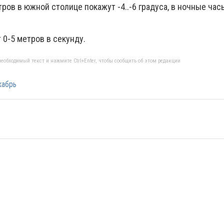
ов в южной столице покажут -4..-6 градуса, в ночные час
 0-5 метров в секунду.
еобходимый текст и нажмите Ctrl+Enter, чтобы сообщить об этом редакции
кабрь