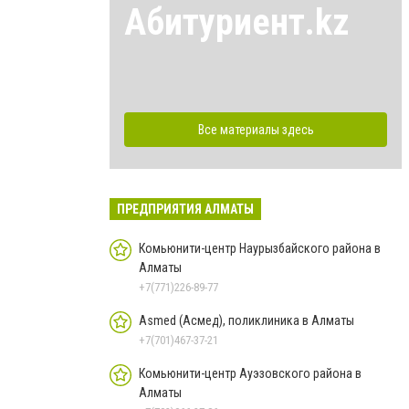
Абитуриент.kz
Все материалы здесь
ПРЕДПРИЯТИЯ АЛМАТЫ
Комьюнити-центр Наурызбайского района в
Алматы
+7(771)226-89-77
Asmed (Асмед), поликлиника в Алматы
+7(701)467-37-21
Комьюнити-центр Ауэзовского района в
Алматы