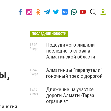
ПОСЛЕДНИЕ НОВОСТИ
Подсудимого лишили
18:03
Вчера
последнего слова в
Алматинской области
ы,
Алматинцы “перепутали”
16:47
Вчера
гоночный трек с дорогой
Движение на участке
15:16
Вчера
дороги Алматы-Тараз
ограничат
ринятия