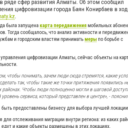
в ряде сфер развития Алматы. Об этом сообщил
ления цифровизации города Баян Конирбаев в ход
maty.kz
.
года была запущена
карта передвижения
мобильных абонен
ов.
Тогда сообщалось, что а
нализ активности и передвиже
ужбам и городским властям принимать
меры
по борьбе с
 управления цифровизации Алматы, сейчас объекты на кар
льности.
ом, чтобы понимать, зачем люди сюда стремятся, какие усл
сделать так, чтобы такие же точки притяжения появились не
их районах. Чтобы люди полноценно могли в шаговой доступ
уровень сервиса, который представлен в центре», - поясни
 быть предоставлены бизнесу для выбора лучшей локации
я для отслеживания миграции внутри региона: из каких ра
 едут и какие объекты размещены в этих локациях.