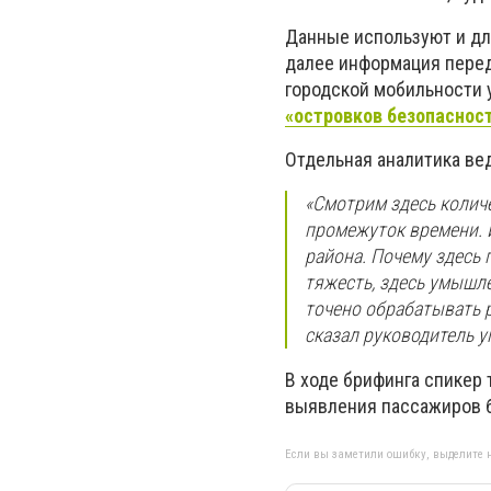
Данные используют и дл
далее информация перед
городской мобильности 
«островков безопаснос
Отдельная аналитика ве
«Смотрим здесь количе
промежуток времени. И
района. Почему здесь 
тяжесть, здесь умышле
точено обрабатывать р
сказал руководитель 
В ходе брифинга спикер 
выявления пассажиров б
Если вы заметили ошибку, выделите н