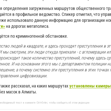
я определения загруженных маршрутов общественного тр
аётся в профильное ведомство. Спикер отметил, что упра
уже использовало данную информацию для организации н
ти»
на дорогах мегаполиса.
дётся по криминогенной обстановке.
ство людей в квадрате, и здесь проходят преступления в эт
 мы смотрим, эти люди откуда приехали - с агломерации ил
происходит такое количество преступлений, почему здесь с
нное. И на основании этого мы с департаментом полиции н
ешение, а почему системно эти преступления в этих точках п
управления цифровизации.
также рассказал, на каких маршрутах
установлены камеры
ез масок в Алматы.
еобходимый текст и нажмите Ctrl+Enter, чтобы сообщить об этом редакции