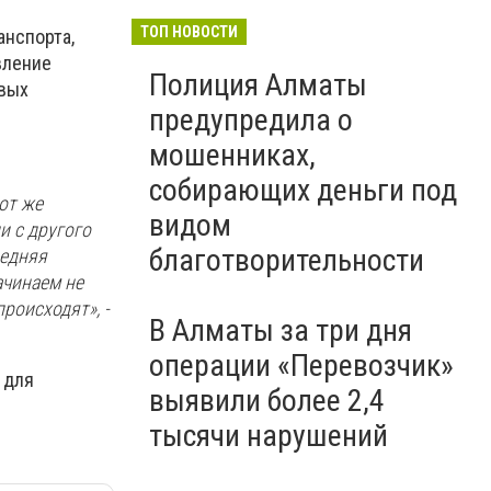
ТОП НОВОСТИ
анспорта,
вление
Полиция Алматы
овых
предупредила о
мошенниках,
собирающих деньги под
от же
видом
и с другого
благотворительности
редняя
ачинаем не
роисходят», -
В Алматы за три дня
операции «Перевозчик»
для
выявили более 2,4
тысячи нарушений