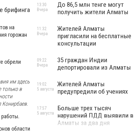
До 86,5 млн тенге могут
13:30
е брифинга
Вчера
получить жители Алматы
тов на
Жителей Алматы
11:32
Вчера
ния горожан
пригласили на бесплатные
консультации
35 граждан Индии
09:22
те обрели
Вчера
депортировали из Алматы
овия им здесь
Жителей Алматы
19:02
 только в
5 августа
предупредили об учениях
ности
л Конирбаев.
Больше трех тысяч
17:57
5 августа
нарушений ПДД выявили в
 работы.
Алматы за два дня
йонов области