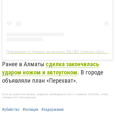
Публикация от Алматы қаласының ПД | ДП г.Алматы (@almaty_police_department)
Ранее в Алматы
сделка закончилась
ударом ножом и автоугоном
. В городе
объявляли план «Перехват».
Если вы заметили ошибку, выделите необходимый текст и нажмите Ctrl+Enter, чтобы
сообщить об этом редакции
#убийство
#полиция
#задержание