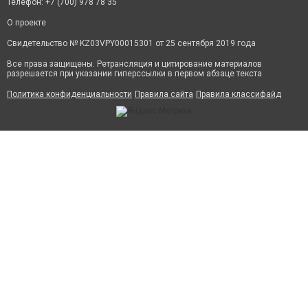
Телефон: +7 (700) 978 78 35
О проекте
Свидетельство № KZ03VPY00015301 от 25 сентября 2019 года
Все права защищены. Ретрансляция и цитирование материалов
разрешается при указании гиперссылки в первом абзаце текста
Политика конфиденциальности
Правила сайта
Правила классифайд