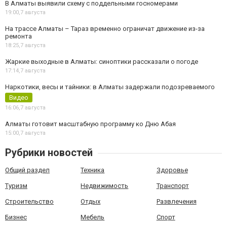
В Алматы выявили схему с поддельными госномерами
19:00,
7 августа
На трассе Алматы – Тараз временно ограничат движение из-за
ремонта
18:25,
7 августа
Жаркие выходные в Алматы: синоптики рассказали о погоде
17:14,
7 августа
Наркотики, весы и тайники: в Алматы задержали подозреваемого
Видео
16:06,
7 августа
Алматы готовит масштабную программу ко Дню Абая
15:00,
7 августа
Рубрики новостей
Общий раздел
Техника
Здоровье
Туризм
Недвижимость
Транспорт
Строительство
Отдых
Развлечения
Бизнес
Мебель
Спорт