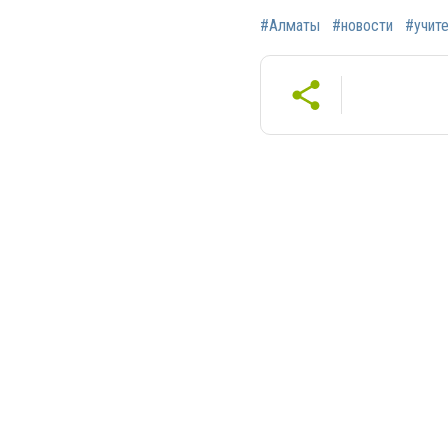
#Алматы
#новости
#учит