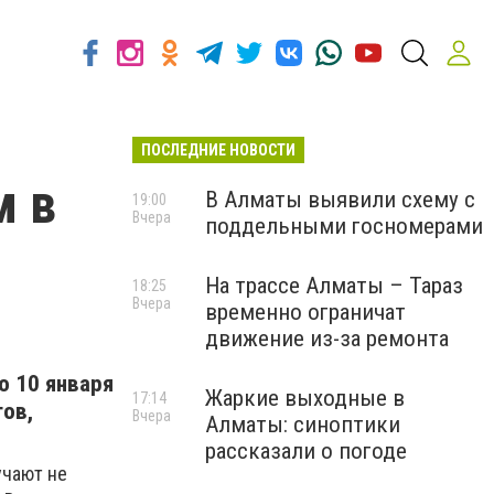
ПОСЛЕДНИЕ НОВОСТИ
м в
В Алматы выявили схему с
19:00
Вчера
поддельными госномерами
На трассе Алматы – Тараз
18:25
Вчера
временно ограничат
движение из-за ремонта
о 10 января
Жаркие выходные в
17:14
тов,
Вчера
Алматы: синоптики
рассказали о погоде
учают не