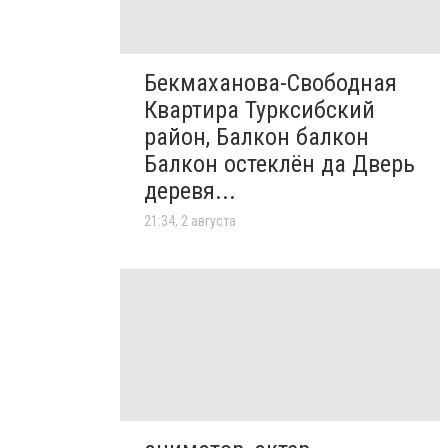
Бекмаханова-Свободная
Квартира Турксибский
район, Балкон балкон
Балкон остеклён да Дверь
деревя...
21:34, 2 августа