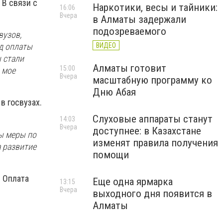
 В связи с
Наркотики, весы и тайники:
16:06
Вчера
в Алматы задержали
подозреваемого
вузов,
ВИДЕО
д оплаты
ы стали
Алматы готовит
15:00
 мое
Вчера
масштабную программу ко
Дню Абая
в госвузах.
Слуховые аппараты станут
14:03
Вчера
доступнее: в Казахстане
ы меры по
изменят правила получения
 развитие
помощи
 Оплата
Еще одна ярмарка
13:15
Вчера
выходного дня появится в
Алматы