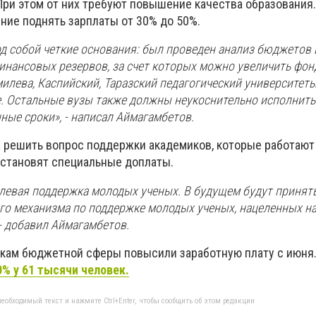
При этом от них требуют повышение качества образования.
ние поднять зарплаты от 30% до 50%.
д собой четкие основания: был проведен анализ бюджетов 
инансовых резервов, за счет которых можно увеличить фон
умилева, Каспийский, Таразский педагогический университет
е. Остальные вузы также должны неукоснительно исполнить
ные сроки», - написал Аймагамбетов.
а решить вопрос поддержки академиков, которые работают 
 установят специальные доплаты.
елевая поддержка молодых ученых. В будущем будут принят
го механизма по поддержке молодых ученых, нацеленных на
 - добавил Аймагамбетов.
икам бюджетной сферы повысили заработную плату с июня.
% у 61 тысячи человек.
еобходимый текст и нажмите Ctrl+Enter, чтобы сообщить об этом редакции