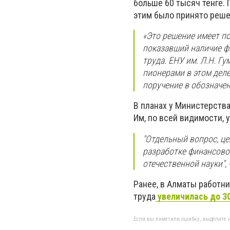
больше 60 тысяч тенге. 
этим было принято реше
«Это решение имеет по
показавший наличие ф
труда. ЕНУ им. Л.Н. Г
пионерами в этом дел
поручение в обозначен
В планах у Министерств
Им, по всей видимости,
"Отдельный вопрос, ц
разработке финансово
отечественной науки",
Ранее, в Алматы работн
труда
увеличилась до 30
Если вы заметили ошибку, выделите н