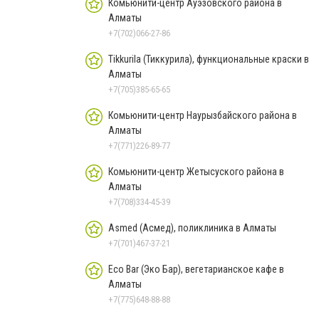
Комьюнити-центр Ауэзовского района в
Алматы
+7(702)066-27-86
Tikkurila (Тиккурила), функциональные краски в
Алматы
+7(705)385-65-65
Комьюнити-центр Наурызбайского района в
Алматы
+7(771)226-89-77
Комьюнити-центр Жетысуского района в
Алматы
+7(708)334-45-39
Asmed (Асмед), поликлиника в Алматы
+7(701)467-37-21
Eco Bar (Эко Бар), вегетарианское кафе в
Алматы
+7(775)648-88-88