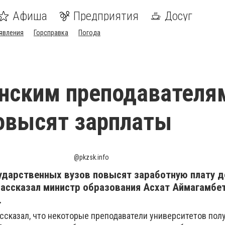
Афиша
Предприятия
Досуг
явления
Горсправка
Погода
нским преподавателя
овысят зарплаты
@pkzsk.info
ударственных вузов повысят заработную плату д
рассказал министр образования Асхат Аймагамбе
.
ссказал, что некоторые преподаватели университетов пол