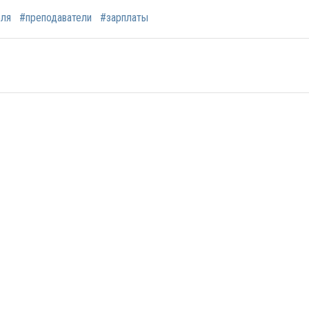
еля
#преподаватели
#зарплаты