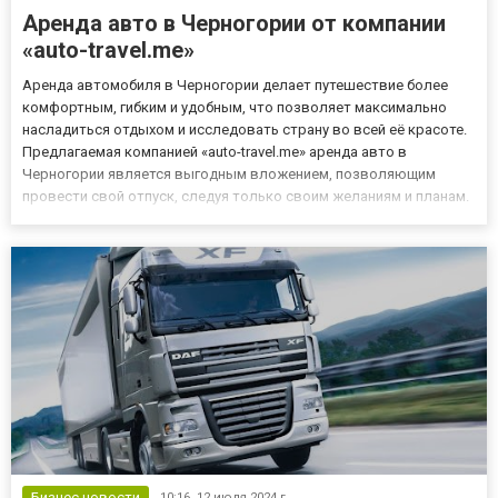
Аренда авто в Черногории от компании
«auto-travel.me»
Аренда автомобиля в Черногории делает путешествие более
комфортным, гибким и удобным, что позволяет максимально
насладиться отдыхом и исследовать страну во всей её красоте.
Предлагаемая компанией «auto-travel.me» аренда авто в
Черногории является выгодным вложением, позволяющим
провести свой отпуск, следуя только своим желаниям и планам.
На сайте можно почитать отзывы клиентов, которые
воспользовались услугами аренды автомобиля для поездок по
Черногории и...
Бизнес новости
10:16,
12 июля 2024 г.