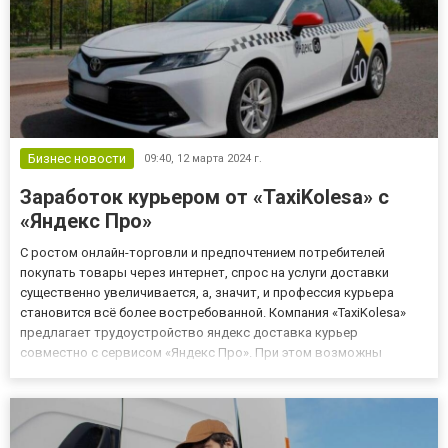
Бизнес новости
09:40,
12 марта 2024 г.
Заработок курьером от «TaxiKolesa» с
«Яндекс Про»
С ростом онлайн-торговли и предпочтением потребителей
покупать товары через интернет, спрос на услуги доставки
существенно увеличивается, а, значит, и профессия курьера
становится всё более востребованной. Компания «TaxiKolesa»
предлагает трудоустройство яндекс доставка курьер
совместно с сервисом «Яндекс Про». При этом возможны
различные варианты выполнения заказов по доставке, а
именно: Пеший курьер – доставляет мелкие предметы,
документы и подарки по г...