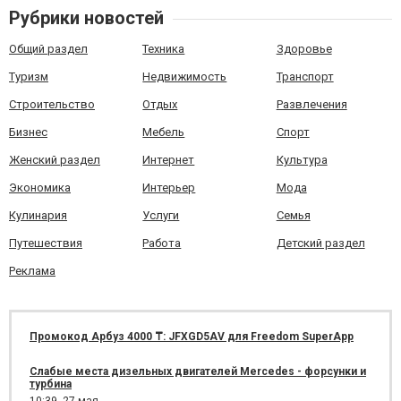
Рубрики новостей
Общий раздел
Техника
Здоровье
Туризм
Недвижимость
Транспорт
Строительство
Отдых
Развлечения
Бизнес
Мебель
Спорт
Женский раздел
Интернет
Культура
Экономика
Интерьер
Мода
Кулинария
Услуги
Семья
Путешествия
Работа
Детский раздел
Реклама
Промокод Арбуз 4000 ₸: JFXGD5AV для Freedom SuperApp
Слабые места дизельных двигателей Mercedes - форсунки и
турбина