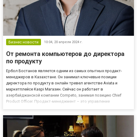
Бизнес новости
10:04,
20 апреля 2024 г.
От ремонта компьютеров до директора
по продукту
Ербол Бостанов является одним из самых опытных продакт-
менеджеров в Казахстане. Он занимал ключевые позиции
директора по продукту в онлайн тревел агентстве Aviata и
маркетплейсе Kaspi Магазин. Сейчас он работает в
азербайджанской компании Competo, занимая позицию Chief
Product Officer. Продакт-менеджмент – это управление
продуктом на всех этапах его жизненного цикла. Продакт-
менеджер исследует рынок, определяет требования к продукту,
работает с командами д...