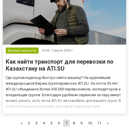
Бизнес новости
10:44,
1 марта 2024 г.
Как найти транспорт для перевозки по
Казахстану на ATI.SU
Где грузовладельцу быстро найти машину? На крупнейшей
международной Бирже грузоперевозок ATI.SU. За почти 30 лет
ATI.SU объединила более 350 000 перевозчиков, экспедиторов и
владельцев грузов. Благодаря удобным сервисам за пару минут
можно узнать, есть ли на ATI.SU автомобиль для вашего груза. В
этой статье мы расскажем, как найти транспорт для
автомобильных грузоперевозок по Казахстану или между
странами. С чего начать поиск машины Доступ к большинству
«
2
3
4
5
6
7
8
9
10
11
»
се...