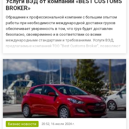
Услуги ВЭД от компании «BEST CUSTOMS
BROKER»
Обращение к профессиональной компании с большим опытом
работы при необходимости международной доставки грузов
обеспечивает уверенность в том, что груз будет доставлен
безопасно, своевременно и в соответствии со всеми
международными стандартами и требованиями. Услуги ВЭД,
предлагаемые компанией ТОО "Best Customs Broker", позволяют
эффективно и быстро решить вопросы по организации
грузоперевозок с гарантией юридически правильно
оформленных соответствующих со...
Бизнес новости
20:52,
16 июля 2024 г.