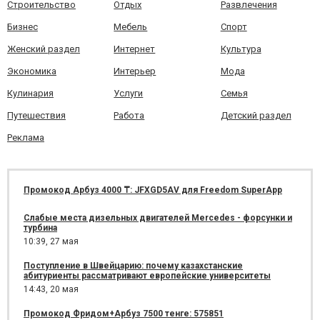
Строительство
Отдых
Развлечения
Бизнес
Мебель
Спорт
Женский раздел
Интернет
Культура
Экономика
Интерьер
Мода
Кулинария
Услуги
Семья
Путешествия
Работа
Детский раздел
Реклама
Промокод Арбуз 4000 ₸: JFXGD5AV для Freedom SuperApp
Слабые места дизельных двигателей Mercedes - форсунки и
турбина
10:39,
27 мая
Поступление в Швейцарию: почему казахстанские
абитуриенты рассматривают европейские университеты
14:43,
20 мая
Промокод Фридом+Арбуз 7500 тенге: 575851