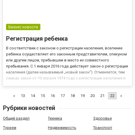
Бизнес новости
Регистрация ребенка
В соответствии с законом о регистрации населения, вселение
ребенка осуществляет его законным представителем, опекуном
или другим лицом, прибывшем в место их совместного
пребывания. С 1 января 2016 года действует закон о регистрации
населения (далее называемый „новый закон”). Отменяется, тем
самым, закон от 10 апреля 1974 года о регистрации населения и
удостоверения личности, остается только прописка в украине
для иностранцев. Проект нового закона предусмат...
«
13
14
15
16
17
18
19
20
21
22
»
Рубрики новостей
Общий раздел
Техника
Здоровье
Туризм
Недвижимость
Транспорт