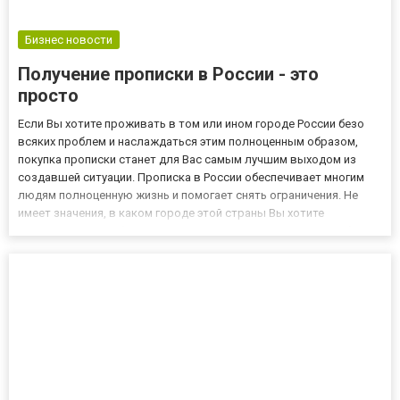
Бизнес новости
Получение прописки в России - это
просто
Если Вы хотите проживать в том или ином городе России безо
всяких проблем и наслаждаться этим полноценным образом,
покупка прописки станет для Вас самым лучшим выходом из
создавшей ситуации. Прописка в России обеспечивает многим
людям полноценную жизнь и помогает снять ограничения. Не
имеет значения, в каком городе этой страны Вы хотите
поселиться - в любом случае Вы сможете раскрыть для себя
различные перспективы и направления, занимаясь
беспрепятственно...