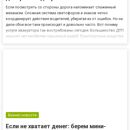
Если посмотреть со стороны дорога напоминает слаженный
механизм. Сложная система светофоров и знаков четко
координирует действия водителей, уберегая их от ошибок. Но на
деле сбои все-таки происходят и довольно часто. Вот почему
услуги эвакуатора так востребованы сегодня. Большинство ДТП
наносят автомобилям серьезный ущерб. Транспортные средства
уже не в состоянии двигаться самостоятельно и даже чтобы
просто убрать их с дорожного полотна, нужна спецтехника....
Бизнес новости
Если не хватает денег: берем мини-