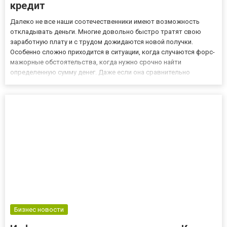
кредит
Далеко не все наши соотечественники имеют возможность
откладывать деньги. Многие довольно быстро тратят свою
заработную плату и с трудом дожидаются новой получки.
Особенно сложно приходится в ситуации, когда случаются форс-
мажорные обстоятельства, когда нужно срочно найти
определенную сумму денег. Даже если она сравнительно
небольшая, с поиском возникают трудности. В этом случае
многие решают взять кредит. Где оформить заем? Выдают
кредиты в алматы многие...
Бизнес новости