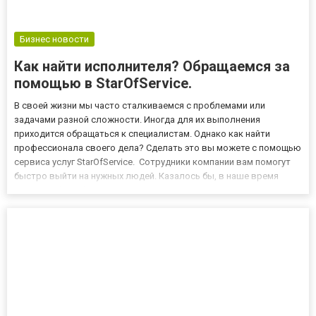
Бизнес новости
Как найти исполнителя? Обращаемся за
помощью в StarOfService.
В своей жизни мы часто сталкиваемся с проблемами или
задачами разной сложности. Иногда для их выполнения
приходится обращаться к специалистам. Однако как найти
профессионала своего дела? Сделать это вы можете с помощью
сервиса услуг StarOfService. Сотрудники компании вам помогут
быстро выйти на нужных людей. Казалось бы, в наше время
таких проблем быть не должно – в Интернете можно найти
объявления о любых типах услуг. Но откуда вам знать, нанимаете
вы пр...