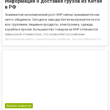
Информация о доставке грузов из Китая
в РФ
Знаменитый экономический рост КНР сейчас принимается как
нечто обеденное. Сегодня в заводах Китая выпускается почти
все: грузовики, пищевые продукты, электроника, одежда,
корабли и прочее. Большинство товаров из КНР отличаются
невысокой стоимостью, что позволяет российским
бизнесменам иметь значительную прибыль. На рентабельность
фирм, которые используют в производственном процессе
продукцию из КНР, оказывает отрицательное воздействие
сложная доставка из-з...
Бизнес новости