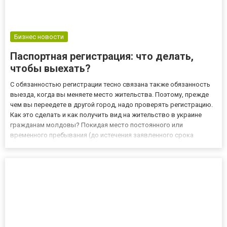
Бизнес новости
Паспортная регистрация: что делать,
чтобы выехать?
С обязанностью регистрации тесно связана также обязанность
выезда, когда вы меняете место жительства. Поэтому, прежде
чем вы переедете в другой город, надо проверять регистрацию.
Как это сделать и как получить вид на жительство в украине
гражданам молдовы? Покидая место постоянного или
временного пребывания (до истечения заявленного срока
пребывания), каждый гражданин подлежит выселению. Вы
можете сделать это: 1) в письменном виде на бланке органа
муниципа...