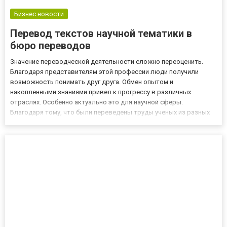
Бизнес новости
Перевод текстов научной тематики в
бюро переводов
Значение переводческой деятельности сложно переоценить.
Благодаря представителям этой профессии люди получили
возможность понимать друг друга. Обмен опытом и
накопленными знаниями привел к прогрессу в различных
отраслях. Особенно актуально это для научной сферы.
Благодаря тому, что были переведены труды ученых из разных
стран. Таким образом, за счет объединения усилий
специалистов со всего мира появились новые научные открытия
и достижения. В сегодняшней...