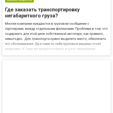
Где заказать транспортировку
негабаритного груза?
Многие компании нуждаются в грузовом сообщении с
партнерами, между отдельными филиалами. Проблема в том, что
содержать для этой цели собственный автопарк, как правило,
невыгодно. Для транспорта нужно выделить место, обеспечить
его обслуживание. Да и сами по себе грузовые машины стоят
недешево. К тому же придется нанять в штат технических
работников, водителей, грузчиков. Окупятся такие растраты
нескоро. Именно поэтому даже крупные и успешные компании
пред...