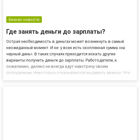
Бизнес новости
Где занять деньги до зарплаты?
Острая необходимость в деньгах может возникнуть в самый
неожиданный момент. И не у всех есть скопленная сумма «на
черный день». В таких случаях приходится искать другие
варианты получить деньги до зарплаты. Работодатели, к
сожалению, далеко не всегда идут навстречу своим
сотрудникам. Некоторые отказываются выдавать авансы. Что
же касается родственников и знакомых, у них тоже могут быть
трудности с деньгами. Именно поэтому многие решают взять
кредит. Но, к...