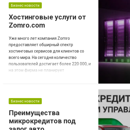
затем еще в течение часа-полтора
Бизнес новости
томиться в ожидании ответа по кредитной
Хостинговые услуги от
заявке. С развитием рынка кредитования,
Zomro.com
в Казахстане начали появл...
Уже много лет компания Zomro
предоставляет обширный спектр
хостинговых сервисов для клиентов со
всего мира. На сегодня количество
пользователей достигает более 220 000, и
на этом фирма не планирует
останавливаться, постоянно расширяя
потенциал. Причин для такой
востребованности несколько: Высокий
профессионализм и ответственность
Бизнес новости
каждого участника команды;
Использование передового оборудования
Преимущества
от признанных лидеров − IBM, Dell, HP,
микрокредитов под
Cisco и т.д. Серверы ус...
залог авто