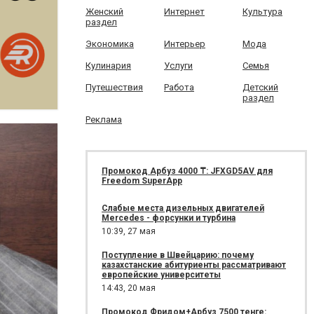
Женский
Интернет
Культура
раздел
Экономика
Интерьер
Мода
Кулинария
Услуги
Семья
Путешествия
Работа
Детский
раздел
Реклама
Промокод Арбуз 4000 ₸: JFXGD5AV для
Freedom SuperApp
Слабые места дизельных двигателей
Mercedes - форсунки и турбина
10:39,
27 мая
Поступление в Швейцарию: почему
казахстанские абитуриенты рассматривают
европейские университеты
14:43,
20 мая
Промокод Фридом+Арбуз 7500 тенге: