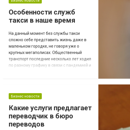
писать программное обеспечение и сайты.
Бизнес новости
В этом случае стоит обратить внимание на
Особенности служб
изучение языков программирования,
такси в наше время
среди которых особо внимания
заслуживает язык...
На данный момент без службы такси
сложно себе представить жизнь даже в
маленьком городке, не говоря уже о
крупных мегаполисах. Общественный
транспорт последние несколько лет ходил
по разному графику в связи с пандемией и
было время, когда такси одесса было
единственным вариантом передвижения
на большие расстояния. Преимущества и
недостатки службы такси Самым большим
Бизнес новости
плюсом такси является то, что оно
работает круглосуточно и даже если вам,
Какие услуги предлагает
например, необхо...
переводчик в бюро
переводов