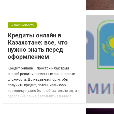
всегда можем устранить его
самостоятельно с помощью обувного клея.
На рынке большая разновидность обувных
клеев, для эффективного устранения
трещин стоит клей наирит купить, он
Бизнес новости
быстро впитывается и надежно...
Кредиты онлайн в
Казахстане: все, что
нужно знать перед
оформлением
Кредит онлайн – простой и быстрый
способ решить временные финансовые
сложности. До недавних пор, чтобы
получить кредит, потенциальному
заемщику нужно было обязательно идти в
отделение банка, заполнять длинную
анкету, предоставив исчерпывающую
информацию о себе, своем месте работы,
финансовом состоянии и родственниках, а