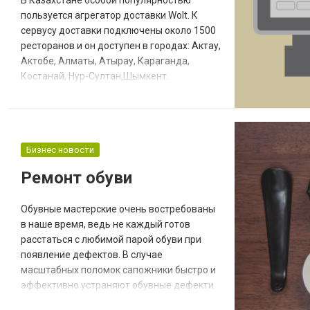
В Казахстане особой популярностью
пользуется агрегатор доставки Wolt. К
сервусу доставки подключены около 1500
ресторанов и он доступен в городах: Актау,
Актобе, Алматы, Атырау, Караганда,
Костанай, Нур-Султан,Шымкент.
Продавать свои блюда через аргегатор
Wolt очень удобно, но насколько удобно
работать с системой? Давайте
разберёмся. Для начала, ресторану
Бизнес новости
необходимо зарегистрироваться на
платформе Wolt. После чего следует
Ремонт обуви
наполнить меню вручную: создать к...
Обувные мастерские очень востребованы
в наше время, ведь не каждый готов
расстаться с любимой парой обуви при
появление дефектов. В случае
масштабных поломок сапожники быстро и
эффективно устраняют обувные дефекти.
Ну а если же дефект незначительный, мы