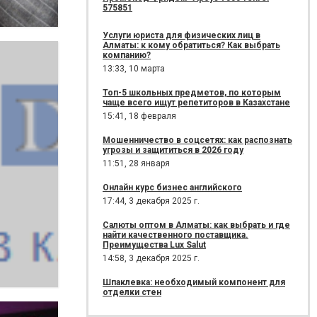
575851
Услуги юриста для физических лиц в
Алматы: к кому обратиться? Как выбрать
компанию?
13:33,
10 марта
Топ-5 школьных предметов, по которым
чаще всего ищут репетиторов в Казахстане
15:41,
18 февраля
Мошенничество в соцсетях: как распознать
угрозы и защититься в 2026 году
11:51,
28 января
Онлайн курс бизнес английского
17:44,
3 декабря 2025 г.
Салюты оптом в Алматы: как выбрать и где
найти качественного поставщика.
Преимущества Lux Salut
14:58,
3 декабря 2025 г.
Шпаклевка: необходимый компонент для
отделки стен