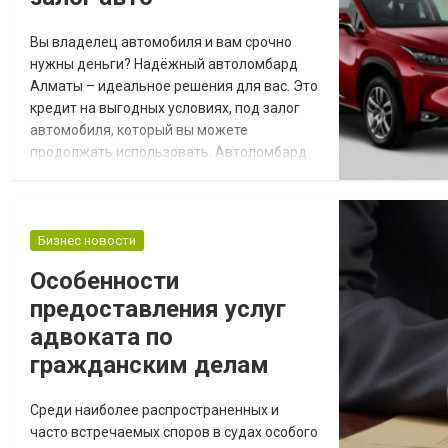
Вы владелец автомобиля и вам срочно
нужны деньги? Надёжный автоломбард
Алматы – идеальное решения для вас. Это
кредит на выгодных условиях, под залог
автомобиля, который вы можете
продолжать использовать. Автоломбард
“CREDITLINE” – это: 1. Оценка и одобрение
микрокредита, не выходя из дома 2. Ваша
кредитная история не имеет значения 3.
Всего 30 минут от заявки до получения
Бизнес новости
денег 4. Наличный и безналичный расчёт
Особенности
Требования для получения наличных: 1.
предоставления услуг
Владени...
адвоката по
гражданским делам
Среди наиболее распространенных и
часто встречаемых споров в судах особого