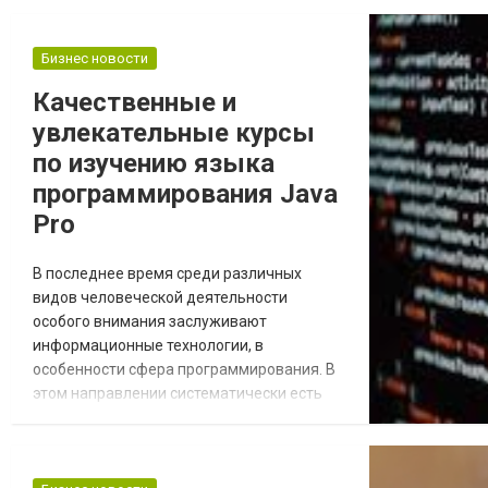
иностранцем и они собираются жить
вместе в Израиле, иностранцу придется
проходить долгую сложную
Бизнес новости
многоступенчатую процедуру
Качественные и
легализации под названием СТУПРО
увлекательные курсы
(https://pz-law.co.il/grazhdanstvo-i-status-v-
izra...
по изучению языка
программирования Java
Pro
В последнее время среди различных
видов человеческой деятельности
особого внимания заслуживают
информационные технологии, в
особенности сфера программирования. В
этом направлении систематически есть
необходимость в наличии
высококвалифицированных специалистов,
которые могут качественно и оперативно