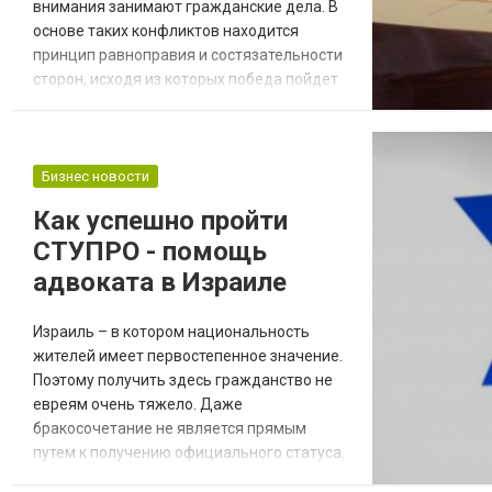
внимания занимают гражданские дела. В
основе таких конфликтов находится
принцип равноправия и состязательности
сторон, исходя из которых победа пойдет
за тем, кто является грамотным с
юридической точки зрения. Поэтому при
необходимости победить в любом
судебном состязании, необходимо
Бизнес новости
воспользоваться услугами адвоката по
Как успешно пройти
гражданским делам. На сайте
СТУПРО - помощь
https://wortman-law.com/ofisy/advok...
адвоката в Израиле
Израиль – в котором национальность
жителей имеет первостепенное значение.
Поэтому получить здесь гражданство не
евреям очень тяжело. Даже
бракосочетание не является прямым
путем к получению официального статуса.
Если еврей или еврейка вступают в брак с