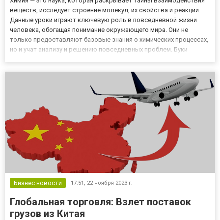
Химия — это наука, которая раскрывает тайны взаимодействия
веществ, исследует строение молекул, их свойства и реакции.
Данные уроки играют ключевую роль в повседневной жизни
человека, обогащая понимание окружающего мира. Они не
только предоставляют базовые знания о химических процессах,
но и учат анализу и решению повседневных проблем. Буки
предлагает найти репетитора для улучшения знаний в режиме
онлайн. Польза от уроков химии Химия — это не просто наука,...
Бизнес новости
17:51,
22 ноября 2023 г.
Глобальная торговля: Взлет поставок
грузов из Китая