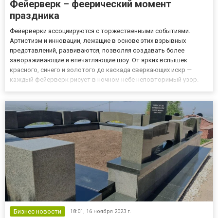
Фейерверк – феерический момент
праздника
Фейерверки ассоциируются с торжественными событиями.
Артистизм и инновации, лежащие в основе этих взрывных
представлений, развиваются, позволяя создавать более
завораживающие и впечатляющие шоу. От ярких вспышек
красного, синего и золотого до каскада сверкающих искр —
каждый фейерверк рисует в ночном небе неповторимый узор.
Доставка салютов в Алматы осуществляется компанией ТОО
«Союз Салют», здесь действительно смогут удивить
неповторимым салютом. Заворажи...
Бизнес новости
18:01,
16 ноября 2023 г.