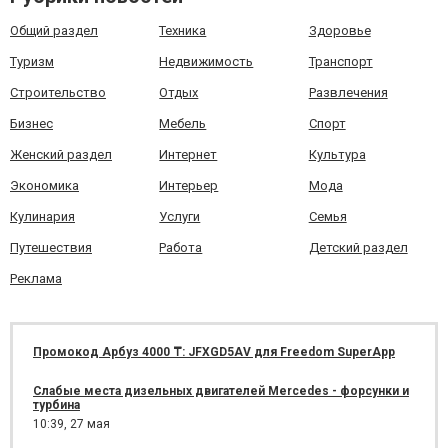
Общий раздел
Техника
Здоровье
Туризм
Недвижимость
Транспорт
Строительство
Отдых
Развлечения
Бизнес
Мебель
Спорт
Женский раздел
Интернет
Культура
Экономика
Интерьер
Мода
Кулинария
Услуги
Семья
Путешествия
Работа
Детский раздел
Реклама
Промокод Арбуз 4000 ₸: JFXGD5AV для Freedom SuperApp
Слабые места дизельных двигателей Mercedes - форсунки и
турбина
10:39,
27 мая