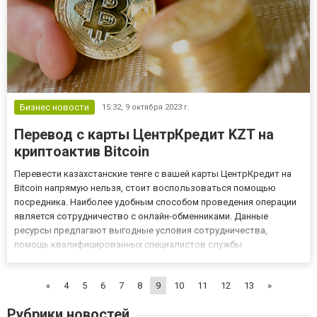
Бизнес новости
15:32,
9 октября 2023 г.
Перевод с карты ЦентрКредит KZT на
криптоактив Bitcoin
Перевести казахстанские тенге с вашей карты ЦентрКредит на
Bitcoin напрямую нельзя, стоит воспользоваться помощью
посредника. Наиболее удобным способом проведения операции
является сотрудничество с онлайн-обменниками. Данные
ресурсы предлагают выгодные условия сотрудничества,
помощь квалифицированных специалистов службы
техподдержки и оперативную обработку заявок клиентов. Не
стоит искать исполнителя через Интернет, это может быть
«
4
5
6
7
8
9
10
11
12
13
»
чревато потерей времени и...
Рубрики новостей