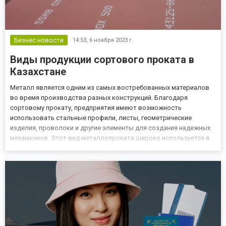
Бизнес новости
14:53,
6 ноября 2023 г.
Виды продукции сортового проката в
Казахстане
Металл является одним из самых востребованных материалов
во время производства разных конструкций. Благодаря
сортовому прокату, предприятия имеют возможность
использовать стальные профили, листы, геометрические
изделия, проволоки и другие элементы для создания надежных
механизмов. Этот вид металлопроката широко используется в
таких отраслях, как строительство, машиностроение, сельское
хозяйство и многое другое. На странице https://8732.kz/g8348201-
sortovoj...