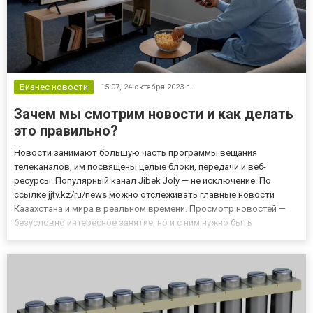
Бизнес новости
15:07,
24 октября 2023 г.
Зачем мы смотрим новости и как делать
это правильно?
Новости занимают большую часть программы вещания
телеканалов, им посвящены целые блоки, передачи и веб-
ресурсы. Популярный канал Jibek Joly — не исключение. По
ссылке jjtv.kz/ru/news можно отслеживать главные новости
Казахстана и мира в реальном времени. Просмотр новостей —
безусловно интересное занятие, но и с ним нужно быть
осторожным, чтобы сохранить ясность восприятия и
психологическое здоровье. Особенности психологии Согласно
медицинским исследованиям...