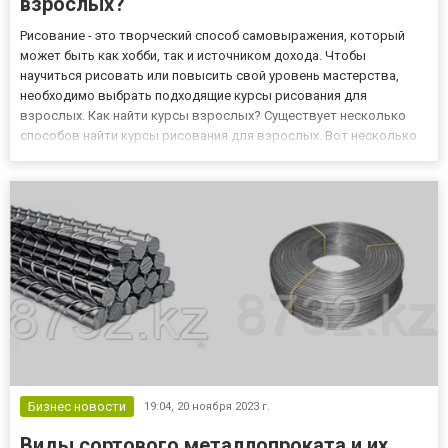
взрослых?
Рисование - это творческий способ самовыражения, который
может быть как хобби, так и источником дохода. Чтобы
научиться рисовать или повысить свой уровень мастерства,
необходимо выбрать подходящие курсы рисования для
взрослых. Как найти курсы взрослых? Существует несколько
способов найти курсы рисования для взрослых. Вот несколько
из них: - Поиск в интернете - Объявления в газетах и журналах -
Узнать у друзей и знакомых При выборе курсов рисования для
взро...
Бизнес новости
19:04,
20 ноября 2023 г.
Виды сортового металлопроката и их