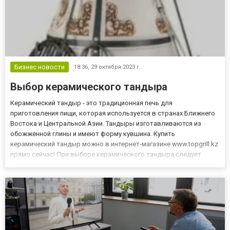
Бизнес новости
18:36,
29 октября 2023 г.
Выбор керамического тандыра
Керамический тандыр - это традиционная печь для
приготовления пищи, которая используется в странах Ближнего
Востока и Центральной Азии. Тандыры изготавливаются из
обожженной глины и имеют форму кувшина. Купить
керамический тандыр можно в интернет-магазине www.topgrill.kz
прямо сейчас! При выборе керамического тандыра следует
учитывать следующие факторы: - Размер. Тандыры бывают
разных размеров, от небольших, рассчитанных на
приготовление пищи для одной сем...