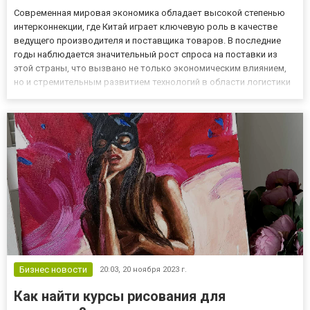
Современная мировая экономика обладает высокой степенью
интерконнекции, где Китай играет ключевую роль в качестве
ведущего производителя и поставщика товаров. В последние
годы наблюдается значительный рост спроса на поставки из
этой страны, что вызвано не только экономическим влиянием,
но и стремительным развитием технологий в области логистики
и транспорта. Авиадоставка груза из Китая в США от компании
UnreaL China предоставляет покупателям идеальные усло...
Бизнес новости
20:03,
20 ноября 2023 г.
Как найти курсы рисования для