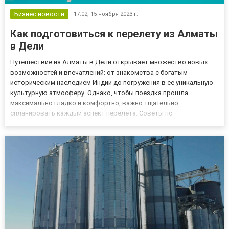
Бизнес новости
17:02,
15 ноября 2023 г.
Как подготовиться к перелету из Алматы
в Дели
Путешествие из Алматы в Дели открывает множество новых
возможностей и впечатлений: от знакомства с богатым
историческим наследием Индии до погружения в ее уникальную
культурную атмосферу. Однако, чтобы поездка прошла
максимально гладко и комфортно, важно тщательно
спланировать каждый аспект перелета. Советы по
бронированию выгодных билетов на самолет Лучше всего
бронировать билеты за несколько месяцев до предполагаемой
даты поездки. Стоит регулярно проверя...