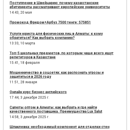
Поступление в Швейцарию: почему казахстанские
абитуриенты рассматривают европейские университеты
14:43,
20 мая
Промокод Фридом+Арбуз 7500 тенге: 575851
Услуги юриста для физических лиц в Алматы: к кому
обратиться? Как выбрать компанию?
13:33,
10 марта
Топ-5 школьных предметов, по которым чаще всего ищут
репетиторов в Казахстане
15:41,
18 февраля
Мошенничество в соцсетях: как распознать угрозы и
защититься в 2026 году
11:51,
28 января
Онлайн курс бизнес английского
17:44,
3 декабря 2025 г.
Салюты оптом в Алматы: как выбрать и где найти
качественного поставщика. Преимущества Lux Salut
14:58,
3 декабря 2025 г.
Шпаклевка: необходимый компонент для отделки стен