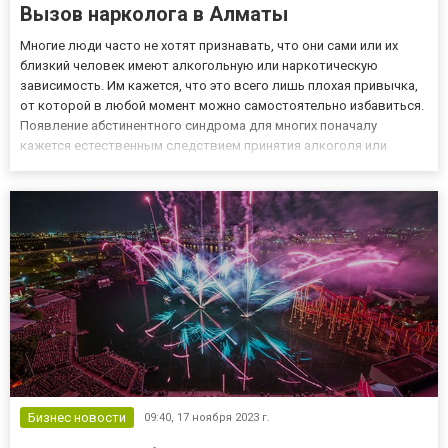
Вызов нарколога в Алматы
Многие люди часто не хотят признавать, что они сами или их
близкий человек имеют алкогольную или наркотическую
зависимость. Им кажется, что это всего лишь плохая привычка,
от которой в любой момент можно самостоятельно избавиться.
Появление абстинентного синдрома для многих поначалу
кажется естественным следствием принятия алкоголя или
наркотиков, но в последствии, когда проявления синдрома
становятся всё сильнее, становится понятно, что уже можно
говорить...
Бизнес новости
09:40,
17 ноября 2023 г.