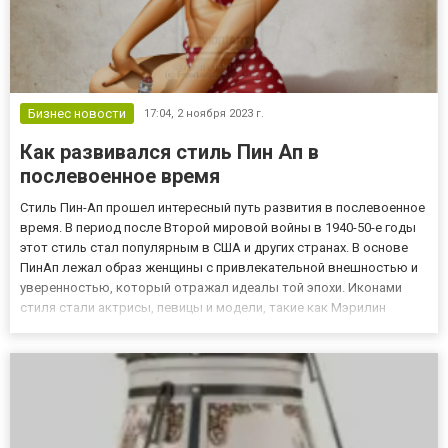
Бизнес новости
17:04,
2 ноября 2023 г.
Как развивался стиль Пин Ап в
послевоенное время
Стиль Пин-Ап прошел интересный путь развития в послевоенное
время. В период после Второй мировой войны в 1940-50-е годы
этот стиль стал популярным в США и других странах. В основе
ПинАп лежал образ женщины с привлекательной внешностью и
уверенностью, который отражал идеалы той эпохи. Иконами
стиля стали актрисы, певицы и модели, такие как Мэрилин
Монро и Бетти Грейбл. Pin-Up стал популярным в культуре и
медиа, а его изображения часто украшали обложки журна...