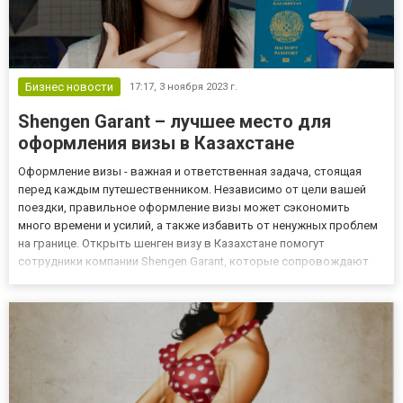
Бизнес новости
17:17,
3 ноября 2023 г.
Shengen Garant – лучшее место для
оформления визы в Казахстане
Оформление визы - важная и ответственная задача, стоящая
перед каждым путешественником. Независимо от цели вашей
поездки, правильное оформление визы может сэкономить
много времени и усилий, а также избавить от ненужных проблем
на границе. Открыть шенген визу в Казахстане помогут
сотрудники компании Shengen Garant, которые сопровождают
клиента на всех этапах сотрудничества. Особенности процедуры
получения визы Получение визы — важный и ответственный шаг
пер...