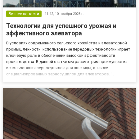
Бизнес новости
11:42,
10 ноября 2023 г.
Технологии для успешного урожая и
эффективного элеватора
В условиях современного сельского хозяйства и элеваторной
промышленности, использование передовых технологий играет
ключевую роль в обеспечении высокой эффективности
производства. В данной статье мы рассмотрим преимущества
использования зерносушилок для пшеницы, а также
специализированных зерносушилок для элеваторов. 1.
Зерносушилка для пшеницы: секрет завершения урожайного
сезона Повышение качества зерна с поточными шахтными
зерносушилками Неотъемлемой ч...